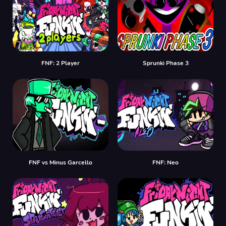
FNF: 2 Player
Sprunki Phase 3
FNF vs Minus Garcello
FNF: Neo