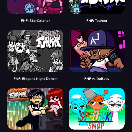
FNF: StarCatcher
FNF: Touhou
FNF: Elegant Night Dancin
FNF vs DaBaby