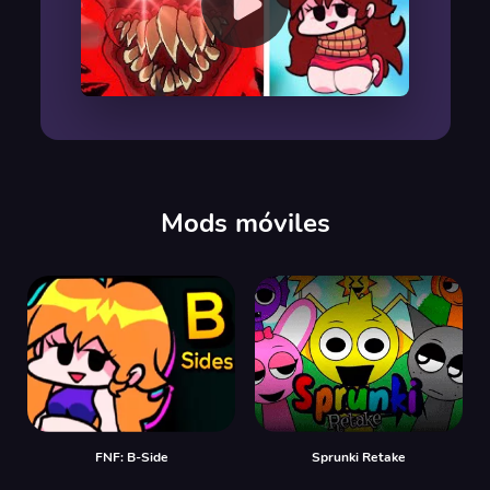
00:00
/
00:00
Mods móviles
FNF: B-Side
Sprunki Retake