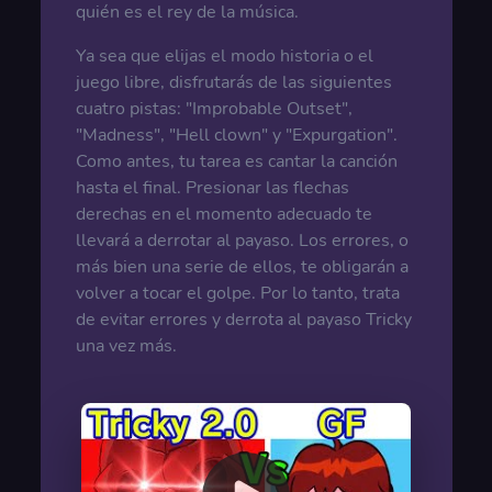
quién es el rey de la música.
Ya sea que elijas el modo historia o el
juego libre, disfrutarás de las siguientes
cuatro pistas: "Improbable Outset",
"Madness", "Hell clown" y "Expurgation".
Como antes, tu tarea es cantar la canción
hasta el final. Presionar las flechas
derechas en el momento adecuado te
llevará a derrotar al payaso. Los errores, o
más bien una serie de ellos, te obligarán a
volver a tocar el golpe. Por lo tanto, trata
de evitar errores y derrota al payaso Tricky
una vez más.