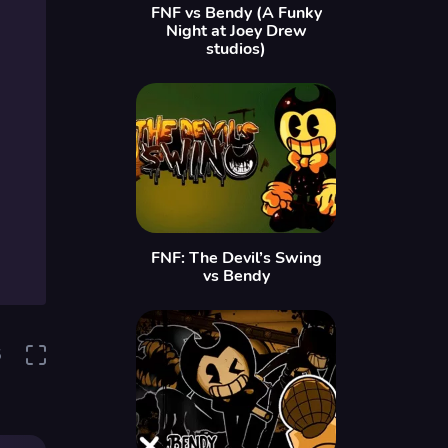
FNF vs Bendy (A Funky
Night at Joey Drew
studios)
FNF: The Devil’s Swing
vs Bendy
5