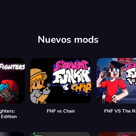
Nuevos mods
ghters:
FNF vs Chair
FNF VS The R
Edition