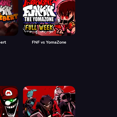
bert
FNF vs YomaZone