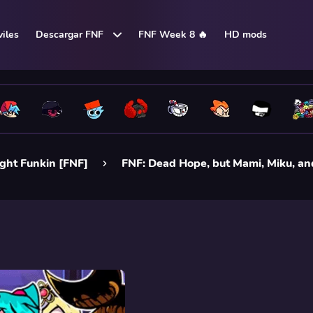
iles
Descargar FNF
FNF Week 8 🔥
HD mods
ght Funkin [FNF]
FNF: Dead Hope, but Mami, Miku, an