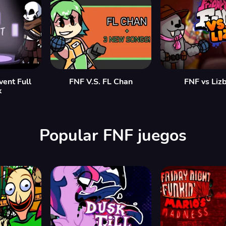
vent Full
FNF V.S. FL Chan
FNF vs Liz
k
Popular FNF juegos