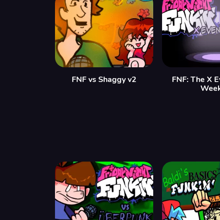
FNF vs Shaggy v2
FNF: The X E
Wee