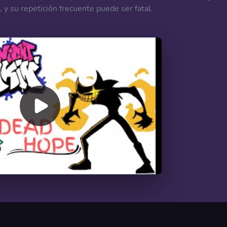
r, y su repetición frecuente puede ser fatal.
00:00
/
03:13