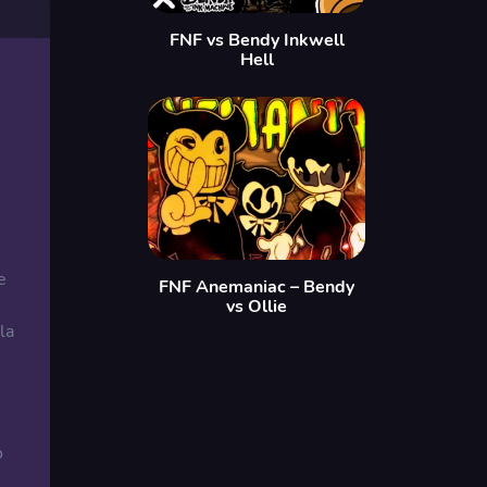
FNF vs Bendy Inkwell
Hell
e
FNF Anemaniac – Bendy
vs Ollie
la
o