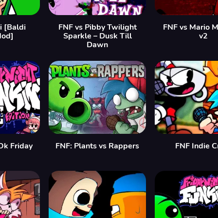
i [Baldi
FNF vs Pibby Twilight
FNF vs Mario 
Mod]
Sparkle – Dusk Till
v2
Dawn
Ok Friday
FNF: Plants vs Rappers
FNF Indie C
]