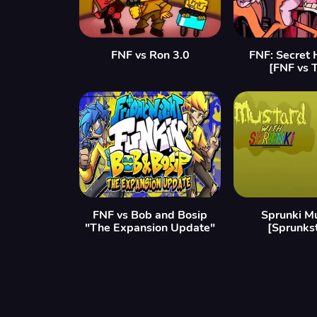
FNF vs Ron 3.0
FNF: Secret 
[FNF vs T
FNF vs Bob and Bosip
Sprunki M
"The Expansion Update"
[Sprunks