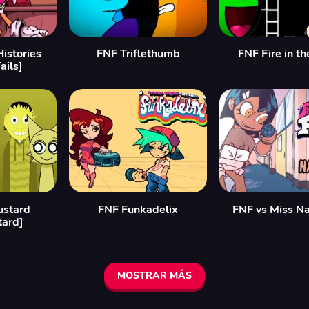
Histories
FNF Triflethumb
FNF Fire in th
ails]
ustard
FNF Funkadelix
FNF vs Miss N
tard]
MOSTRAR MÁS