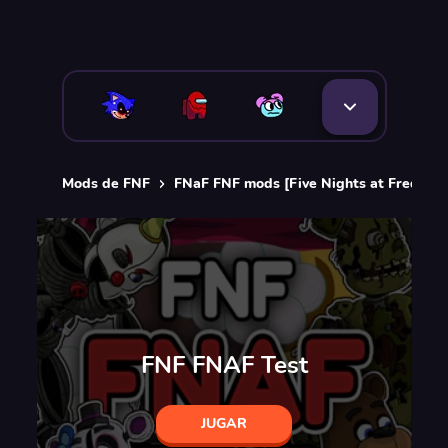
Mods de FNF
FNaF FNF mods [Five Nights at Freddy's
FNF FNAF Test
JUGAR