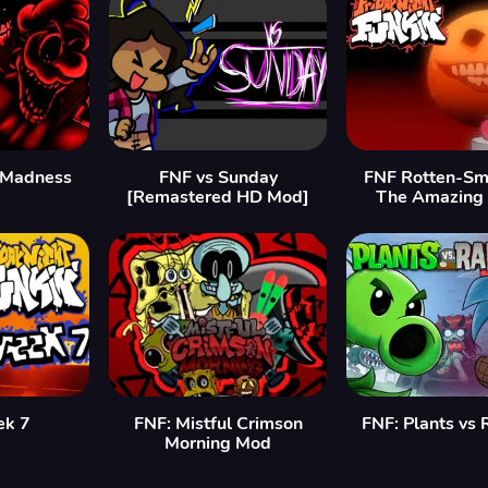
 Madness
FNF vs Sunday
FNF Rotten-Smo
[Remastered HD Mod]
The Amazing
ek 7
FNF: Mistful Crimson
FNF: Plants vs
Morning Mod