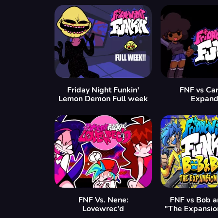
Friday Night Funkin'
FNF vs Ca
Lemon Demon Full week
Expan
FNF Vs. Nene:
FNF vs Bob a
Lovewrec'd
"The Expansio