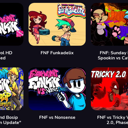
rol HD
FNF Funkadelix
FNF: Sunday 
ded
Spookin vs Ca
nd Bosip
FNF vs Nonsense
FNF vs Tricky 
n Update"
2.0, Phas