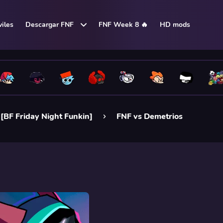
iles
Descargar FNF
FNF Week 8 🔥
HD mods
[BF Friday Night Funkin]
FNF vs Demetrios