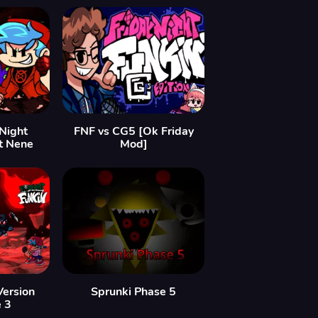
Night
FNF vs CG5 [Ok Friday
t Nene
Mod]
Version
Sprunki Phase 5
e 3