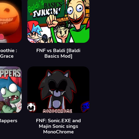
othie :
FNF vs Baldi [Baldi
 Grace
Basics Mod]
 Rappers
FNF: Sonic.EXE and
Majin Sonic sings
MonoChrome