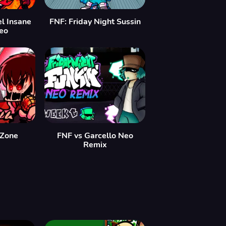
l Insane
FNF: Friday Night Sussin
eo
aZone
FNF vs Garcello Neo
Remix