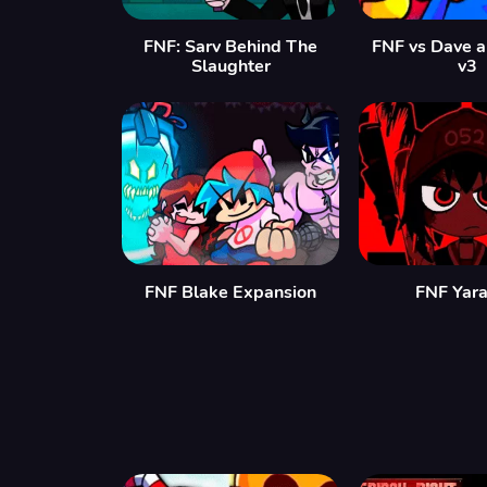
FNF: Sarv Behind The
FNF vs Dave 
Slaughter
v3
FNF Blake Expansion
FNF Yara