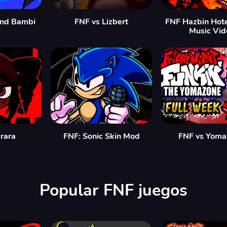
and Bambi
FNF vs Lizbert
FNF Hazbin Hote
Music Vid
rara
FNF: Sonic Skin Mod
FNF vs Yom
Popular FNF juegos