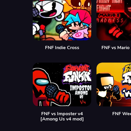
FNF Indie Cross
FNF vs Mario
FNF vs Imposter v4
FNF We
[Among Us v4 mod]