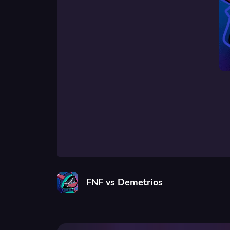
FNF vs Demetrios