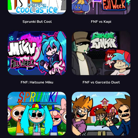
Sprunki But Cool
FNF vs Kapi
FNF: Hatsune Miku
FNF vs Garcello Duet