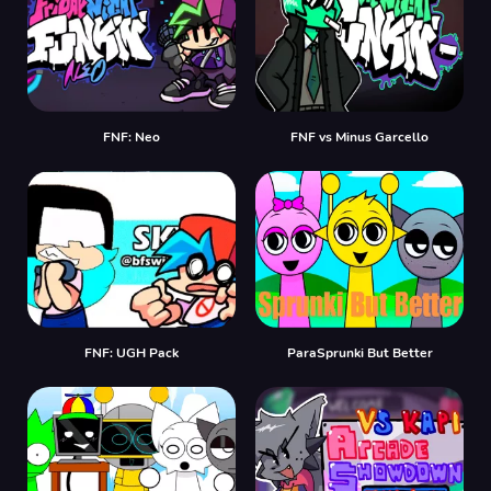
FNF: Neo
FNF vs Minus Garcello
FNF: UGH Pack
ParaSprunki But Better