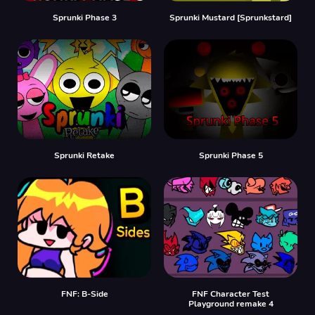
Sprunki Phase 3
Sprunki Mustard [Sprunkstard]
Sprunki Retake
Sprunki Phase 5
FNF: B-Side
FNF Character Test
Playground remake 4