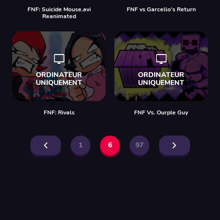
FNF: Suicide Mouse.avi
FNF vs Garcello’s Return
Reanimated
FNF: Rivals
FNF Vs. Ourple Guy
1
6
97