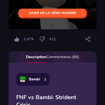
JOUER DE LA MÊME MANIÈRE
2.47K
421
Description
Commentaires (86)
Bambi
FNF vs Bambi: Strident
Crisis