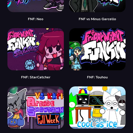
FNF: Neo
FNF vs Minus Garcello
FNF: StarCatcher
FNF: Touhou