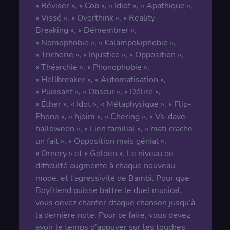
« Réviser », « Cob », « Idiot », « Apathique »,
« Vissé », « Overthink », « Reality-
Breaking », « Démembrer »,
« Nomophobie », « Kalampokiphobie »,
« Tricherie », « Injustice », « Opposition »,
« Théarchie », « Phonophobie »,
« Hellbreaker », « Automatisation »,
« Puissant », « Obscur », « Délire »,
« Éther », « Idot », « Métaphysique », « Flip-
Phone », « hjoim », « Chering », « Vs-dave-
halloween », « Lien familial », « mati crache
un fait », « Opposition mais génial »,
« Ornery » et « Golden ». Le niveau de
difficulté augmente à chaque nouveau
mode, et l’agressivité de Bambi. Pour que
Boyfriend puisse battre le duel musical,
vous devez chanter chaque chanson jusqu’à
la dernière note. Pour ce faire, vous devez
avoir le temps d’appuyer sur les touches