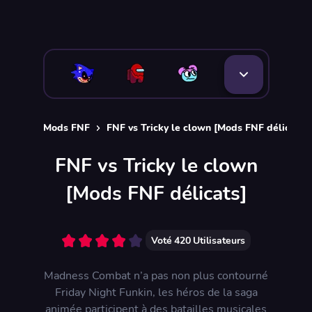
Mods FNF
FNF vs Tricky le clown [Mods FNF délicats]
FNF vs Tricky le clown
[Mods FNF délicats]
Voté
420
Utilisateurs
Madness Combat n’a pas non plus contourné
Friday Night Funkin, les héros de la saga
animée participent à des batailles musicales