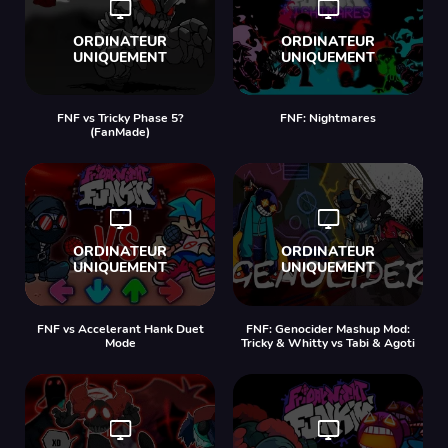
FNF vs Tricky Phase 5?
FNF: Nightmares
(FanMade)
FNF vs Accelerant Hank Duet
FNF: Genocider Mashup Mod:
Mode
Tricky & Whitty vs Tabi & Agoti