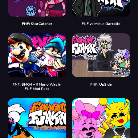
FNF: StarCatcher
FNF vs Minus Garcello
FNF: SMG4 – If Mario Was In
FNF: UpSide
FNF Mod Pack