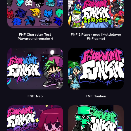
FNF Character Test
FNF 2 Player mod [Multiplayer
Playground remake 4
FNF game]
FNF: Neo
FNF: Touhou