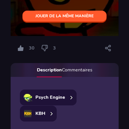
JOUER DE LA MÊME MANIÈRE
30
3
Description
Commentaires
Psych Engine
KBH