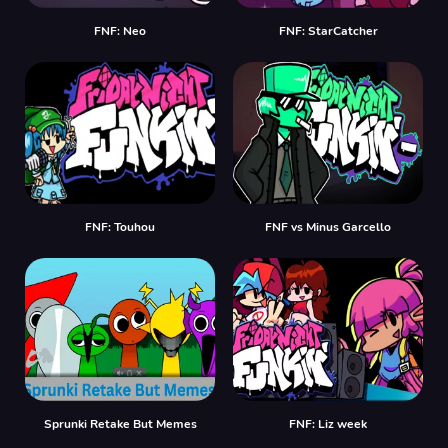
FNF: Neo
FNF: StarCatcher
FNF: Touhou
FNF vs Minus Garcello
Sprunki Retake But Memes
FNF: Liz week