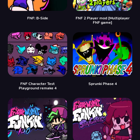
FNF: B-Side
FNF 2 Player mod [Multiplayer
FNF game]
FNF Character Test
Sprunki Phase 4
Playground remake 4