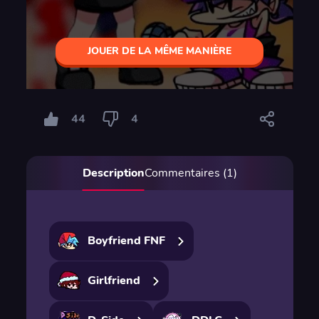
JOUER DE LA MÊME MANIÈRE
44
4
Description
Commentaires (1)
Boyfriend FNF
Girlfriend