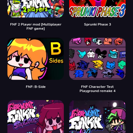
FNF 2 Player mod [Multiplayer
Sprunki Phase 3
FNF game]
FNF: B-Side
FNF Character Test
Playground remake 4