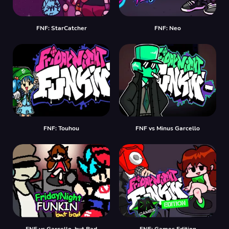
FNF: StarCatcher
FNF: Neo
FNF: Touhou
FNF vs Minus Garcello
FNF vs Garcello, but Bad
FNF: Games Edition