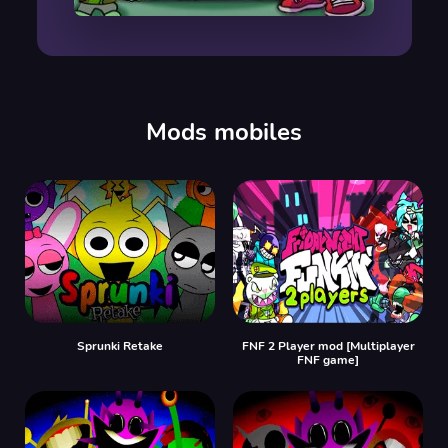
00:00
/
00:00
Mods mobiles
Sprunki Retake
FNF 2 Player mod [Multiplayer
FNF game]