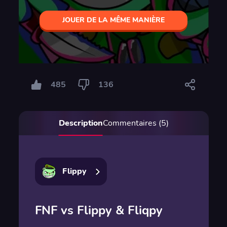
JOUER DE LA MÊME MANIÈRE
485
136
Description
Commentaires (5)
Flippy
FNF vs Flippy & Fliqpy