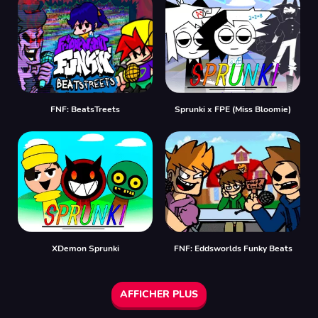
FNF: BeatsTreets
Sprunki x FPE (Miss Bloomie)
XDemon Sprunki
FNF: Eddsworlds Funky Beats
AFFICHER PLUS