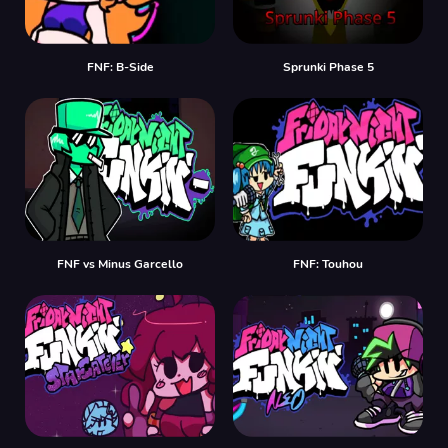
FNF: B-Side
Sprunki Phase 5
FNF vs Minus Garcello
FNF: Touhou