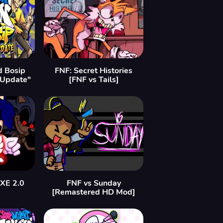
d Bosip
FNF: Secret Histories
 Update"
[FNF vs Tails]
EXE 2.0
FNF vs Sunday
[Remastered HD Mod]