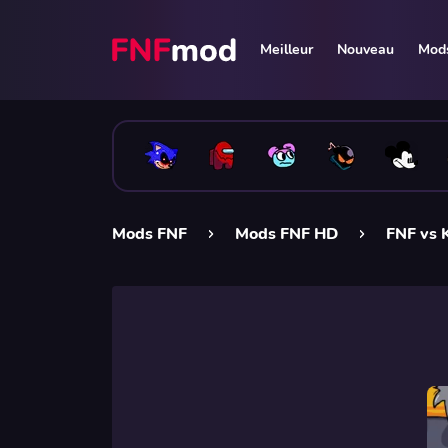
Meilleur
Nouveau
Mods
Mods FNF
Mods FNF HD
FNF vs 