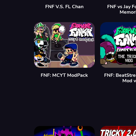
FNF V.S. FL Chan
FNF vs Jay F
Memor
FNF: MCYT ModPack
FNF: BeatStre
Mod 