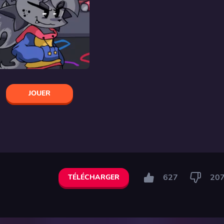
JOUER
627
20
TÉLÉCHARGER