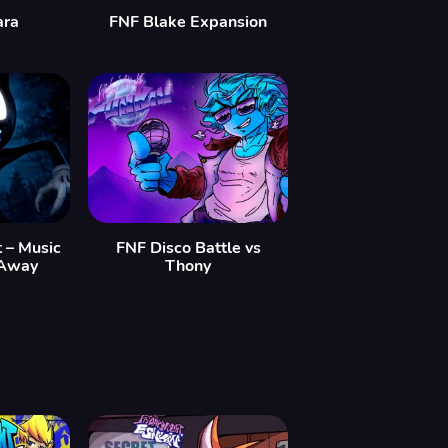
ara
FNF Blake Expansion
 – Music
FNF Disco Battle vs
 Away
Thony