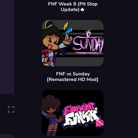
FNF Week 8 (Pit Stop
Update)🔥
FNF vs Sunday
[Remastered HD Mod]
7