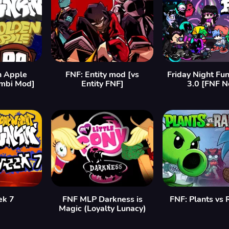
n Apple
FNF: Entity mod [vs
Friday Night Fu
mbi Mod]
Entity FNF]
3.0 [FNF N
ek 7
FNF MLP Darkness is
FNF: Plants vs
Magic (Loyalty Lunacy)