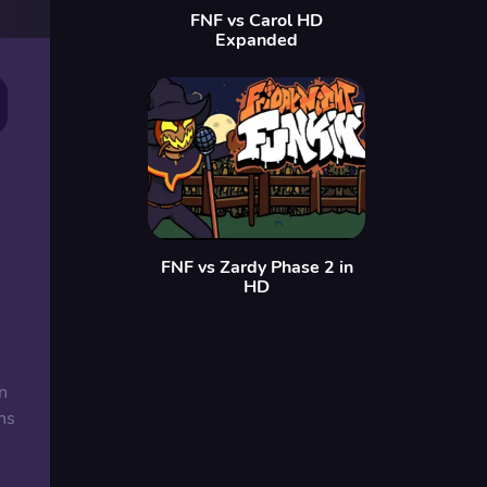
FNF vs Carol HD
Expanded
FNF vs Zardy Phase 2 in
HD
n
ns