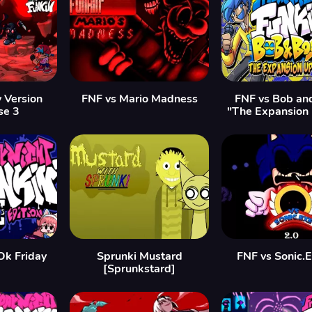
y Version
FNF vs Mario Madness
FNF vs Bob an
se 3
"The Expansion
Ok Friday
Sprunki Mustard
FNF vs Sonic.
]
[Sprunkstard]