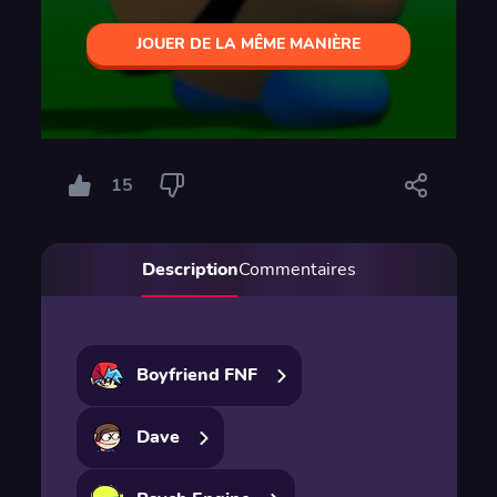
JOUER DE LA MÊME MANIÈRE
15
Description
Commentaires
Boyfriend FNF
Dave