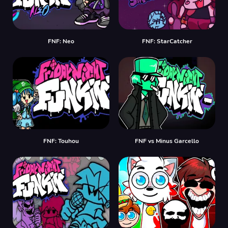
FNF: Neo
FNF: StarCatcher
FNF: Touhou
FNF vs Minus Garcello