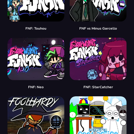
FNF: Touhou
FNF vs Minus Garcello
FNF: Neo
FNF: StarCatcher