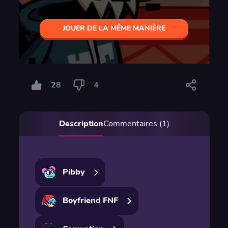
JOUER DE LA MÊME MANIÈRE
28
4
Description
Commentaires (1)
Pibby
Boyfriend FNF