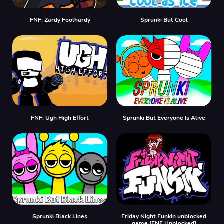
FNF: Zardy Foolhardy
Sprunki But Cool
FNF: Ugh High Effort
Sprunki But Everyone Is Alive
Sprunki Black Lines
Friday Night Funkin unblocked
game [FNF Unblocked]