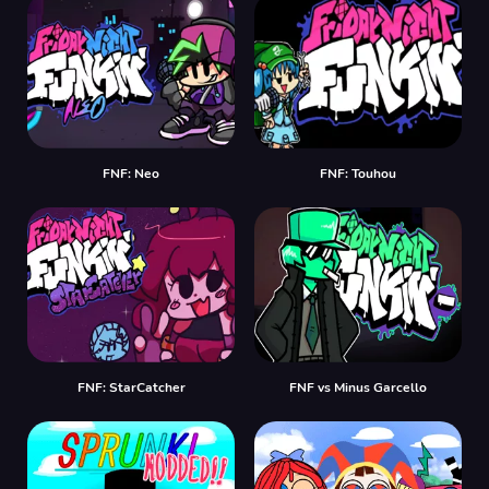
FNF: Neo
FNF: Touhou
FNF: StarCatcher
FNF vs Minus Garcello