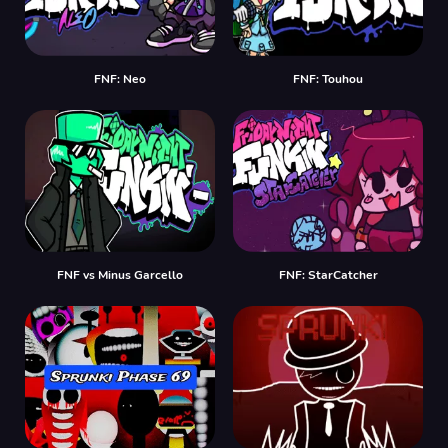
FNF: Neo
FNF: Touhou
FNF vs Minus Garcello
FNF: StarCatcher