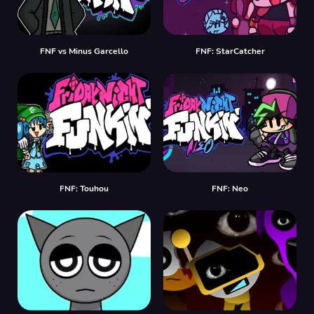
FNF vs Minus Garcello
FNF: StarCatcher
FNF: Touhou
FNF: Neo