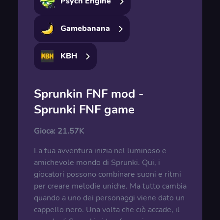
Psych Engine
Gamebanana
KBH
Sprunkin FNF mod -
Sprunki FNF game
Gioca:
21.57K
La tua avventura inizia nel luminoso e
amichevole mondo di Sprunki. Qui, i
giocatori possono combinare suoni e ritmi
per creare melodie uniche. Ma tutto cambia
quando a uno dei personaggi viene dato un
cappello nero. Una volta che ciò accade, il