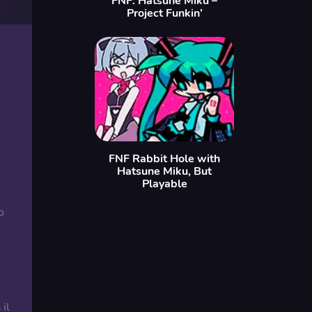
FNF: Hatsune Miku –
Project Funkin’
FNF Rabbit Hole with
Hatsune Miku, But
Playable
o
 il