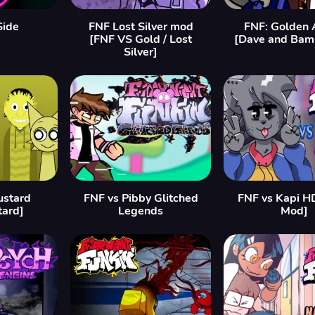
Side
FNF Lost Silver mod
FNF: Golden 
[FNF VS Gold / Lost
[Dave and Bam
Silver]
ustard
FNF vs Pibby Glitched
FNF vs Kapi H
tard]
Legends
Mod]