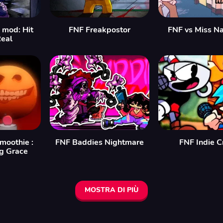
y mod: Hit
FNF Freakpostor
FNF vs Miss N
Real
moothie :
FNF Baddies Nightmare
FNF Indie C
g Grace
MOSTRA DI PIÙ