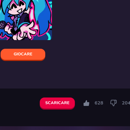
GIOCARE
628
20
SCARICARE