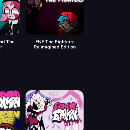
ind The
FNF The Fighters:
r
Reimagined Edition