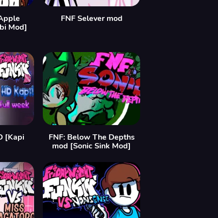
Apple
FNF Selever mod
bi Mod]
D [Kapi
FNF: Below The Depths
mod [Sonic Sink Mod]