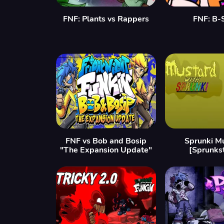
FNF: Plants vs Rappers
FNF: B-
FNF vs Bob and Bosip
Sprunki M
"The Expansion Update"
[Sprunks