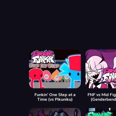
Funkin’ One Step at a
FNF vs Mid Fi
Time (vs Pikuniku)
(Genderbend 