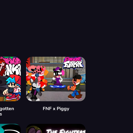
rgotten
FNF x Piggy
s