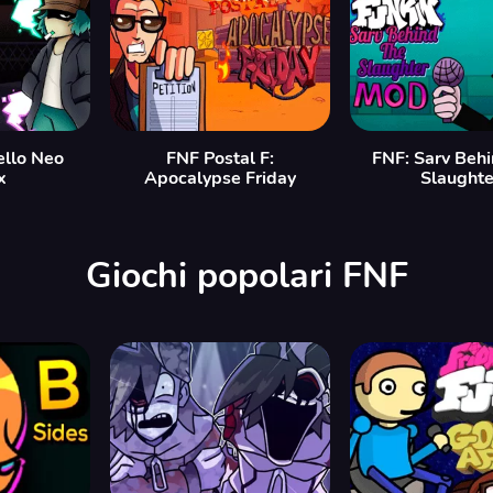
ello Neo
FNF Postal F:
FNF: Sarv Beh
x
Apocalypse Friday
Slaughte
Giochi popolari FNF