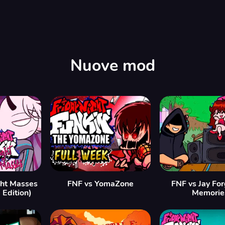
Nuove mod
ght Masses
FNF vs YomaZone
FNF vs Jay Fo
Edition)
Memorie