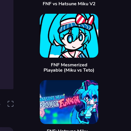
FNF vs Hatsune Miku V2
FNF Mesmerized
Playable (Miku vs Teto)
4