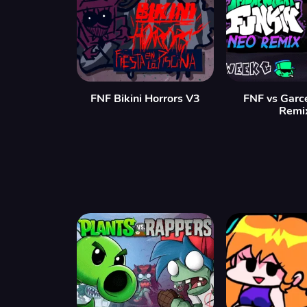
FNF Bikini Horrors V3
FNF vs Garc
Remi