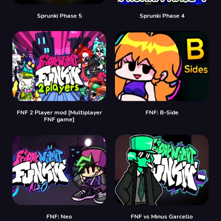
Sprunki Phase 5
Sprunki Phase 4
FNF 2 Player mod [Multiplayer
FNF: B-Side
FNF game]
FNF: Neo
FNF vs Minus Garcello