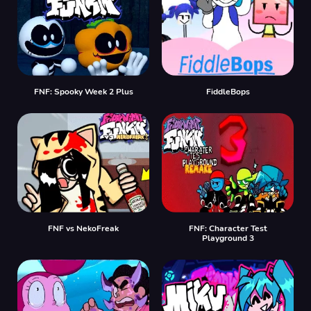
FNF: Spooky Week 2 Plus
FiddleBops
FNF vs NekoFreak
FNF: Character Test
Playground 3