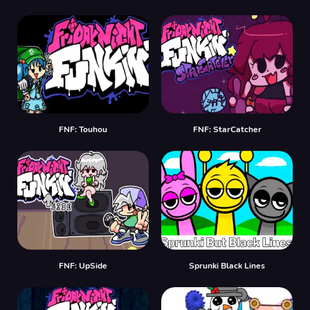
FNF: Touhou
FNF: StarCatcher
FNF: UpSide
Sprunki Black Lines