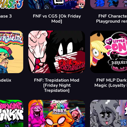
hase 3
FNF vs CG5 [Ok Friday
FNF Characte
Mod]
Playground re
delix
FNF: Trepidation Mod
FNF MLP Darkn
[Friday Night
Magic (Loyalty
Trepidation]