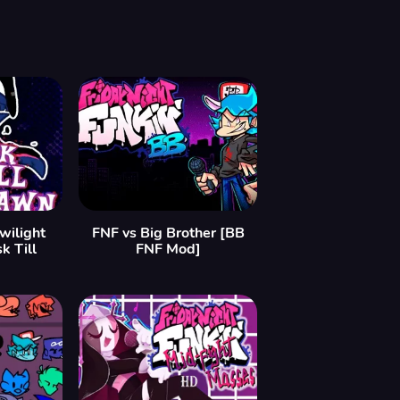
wilight
FNF vs Big Brother [BB
k Till
FNF Mod]