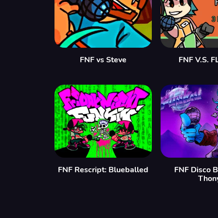
FNF vs Steve
FNF V.S. F
FNF Rescript: Blueballed
FNF Disco B
Thon