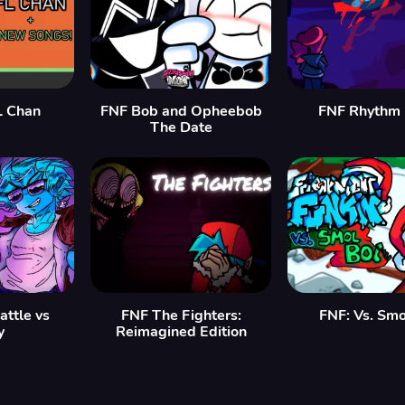
L Chan
FNF Bob and Opheebob
FNF Rhythm
The Date
attle vs
FNF The Fighters:
FNF: Vs. Smo
y
Reimagined Edition