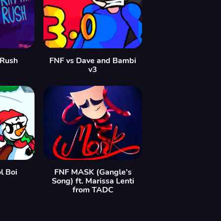
 Rush
FNF vs Dave and Bambi
v3
l Boi
FNF MASK (Gangle’s
Song) ft. Marissa Lenti
from TADC