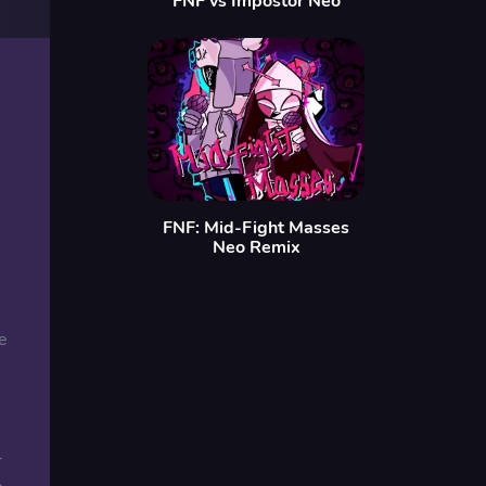
FNF vs Impostor Neo
FNF: Mid-Fight Masses
Neo Remix
e
r