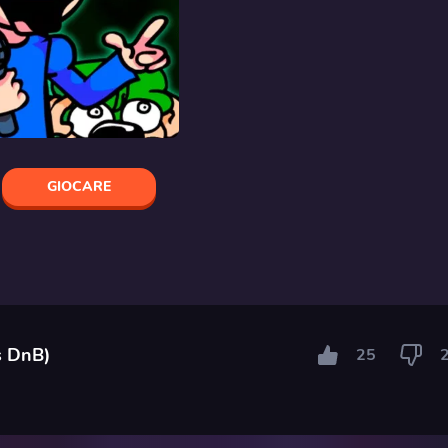
GIOCARE
s DnB)
25