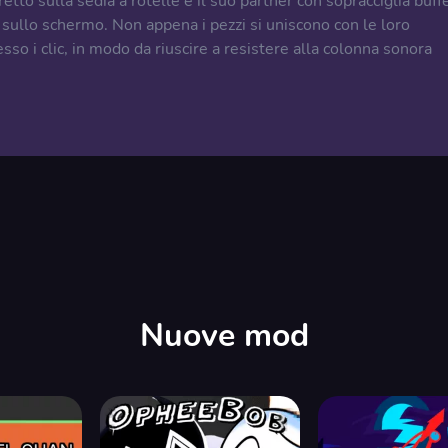
tto sulla sedia a rotelle e il suo partner con sopracciglia buff
li sullo schermo. Non appena i pezzi si uniscono con le loro
esso i clic, in modo da riuscire a resistere alla colonna sonora
Nuove mod