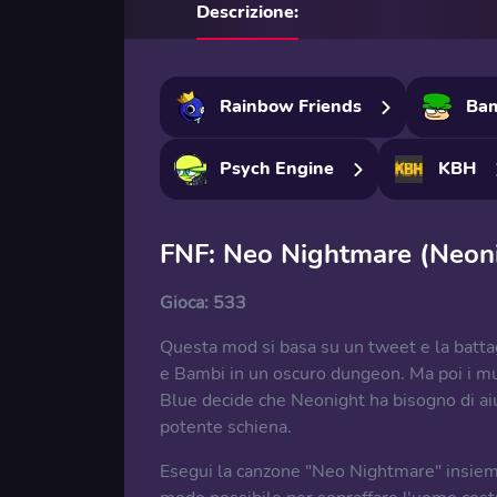
Descrizione:
Rainbow Friends
Ba
Psych Engine
KBH
FNF: Neo Nightmare (Neon
Gioca:
533
Questa mod si basa su un tweet e la batta
e Bambi in un oscuro dungeon. Ma poi i muri
Blue decide che Neonight ha bisogno di aiut
potente schiena.
Esegui la canzone "Neo Nightmare" insieme