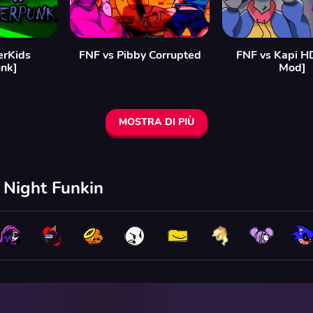
erKids
FNF vs Pibby Corrupted
FNF vs Kapi H
nk]
Mod]
MOSTRA DI PIÙ
y Night Funkin