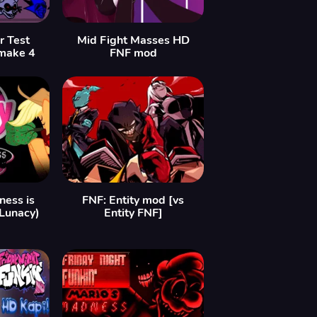
r Test
Mid Fight Masses HD
make 4
FNF mod
ess is
FNF: Entity mod [vs
 Lunacy)
Entity FNF]