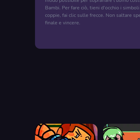
modo possibile per sopraffare l'uomo costre
Bambi. Per fare ciò, tieni d'occhio i simbo
coppie, fai clic sulle frecce. Non saltare sp
finale e vincere.