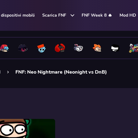
dispositivi mobili
Scarica FNF
FNF Week 8 🔥
Mod HD
d
FNF: Neo Nightmare (Neonight vs DnB)