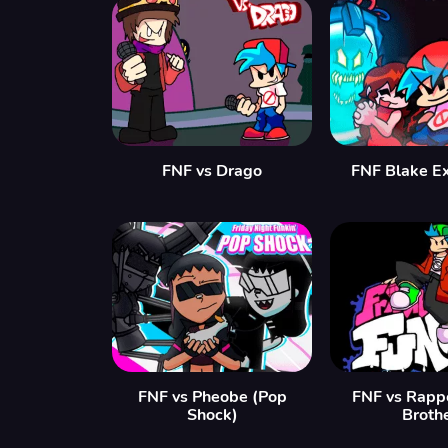
FNF vs Drago
FNF Blake E
FNF vs Pheobe (Pop
FNF vs Rapp
Shock)
Broth