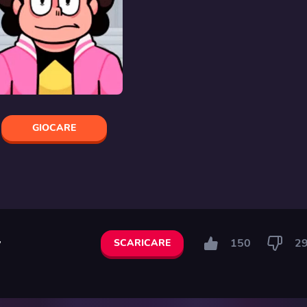
GIOCARE
y
150
2
SCARICARE