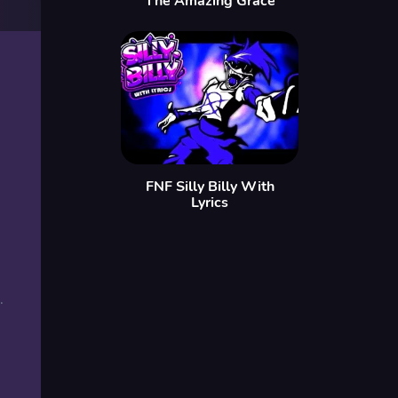
The Amazing Grace
FNF Silly Billy With
Lyrics
.