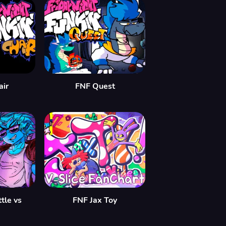
air
FNF Quest
tle vs
FNF Jax Toy