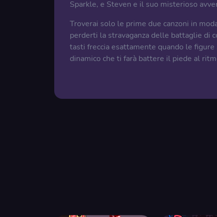
Sparkle, e Steven e il suo misterioso avver
Troverai solo le prime due canzoni in modal
perderti la stravaganza delle battaglie di c
tasti freccia esattamente quando le figure s
dinamico che ti farà battere il piede al rit