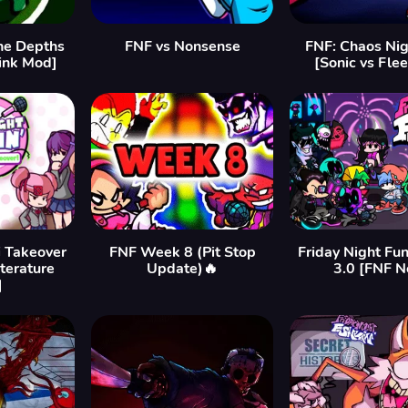
he Depths
FNF vs Nonsense
FNF: Chaos Ni
ink Mod]
[Sonic vs Fle
i Takeover
FNF Week 8 (Pit Stop
Friday Night Fu
iterature
Update)🔥
3.0 [FNF N
]