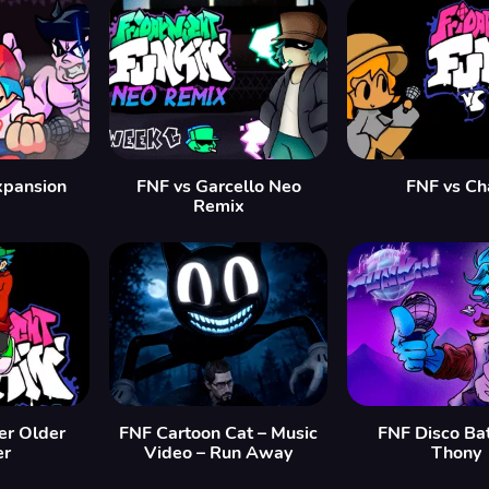
xpansion
FNF vs Garcello Neo
FNF vs Ch
Remix
er Older
FNF Cartoon Cat – Music
FNF Disco Bat
er
Video – Run Away
Thony