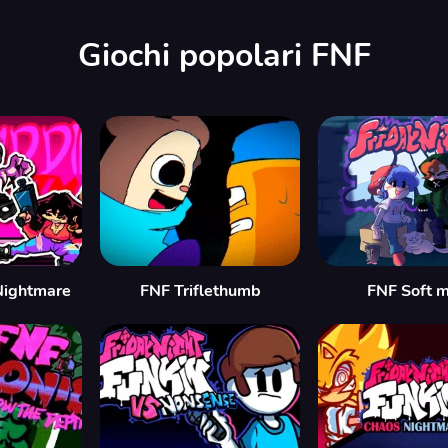
Giochi popolari FNF
Nightmare
FNF Triflethumb
FNF Soft 