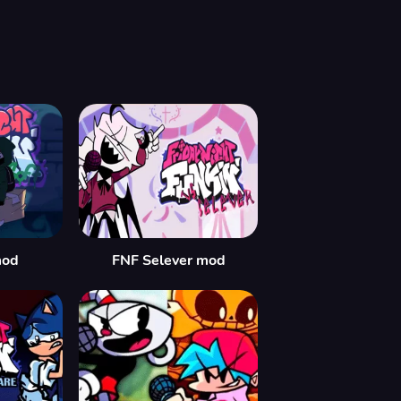
mod
FNF Selever mod