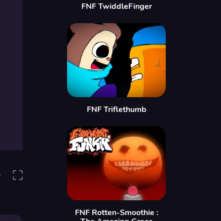
FNF TwiddleFinger
FNF Triflethumb
9
FNF Rotten-Smoothie :