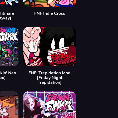
ghtmare
FNF Indie Cross
etway]
nkin' Neo
FNF: Trepidation Mod
eo]
[Friday Night
Trepidation]