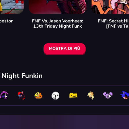
postor
FNF Vs. Jason Voorhees:
FNF: Secret Hi
13th Friday Night Funk
[FNF vs Tai
MOSTRA DI PIÙ
y Night Funkin