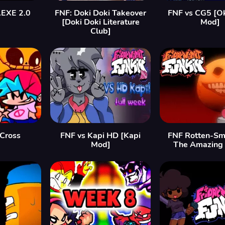
.EXE 2.0
FNF: Doki Doki Takeover
FNF vs CG5 [Ok
[Doki Doki Literature
Mod]
Club]
 Cross
FNF vs Kapi HD [Kapi
FNF Rotten-Smo
Mod]
The Amazing