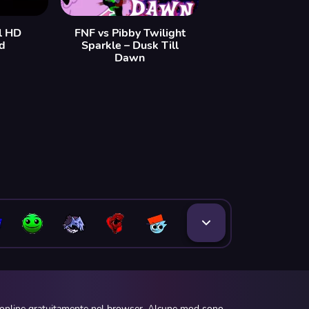
l HD
FNF vs Pibby Twilight
d
Sparkle – Dusk Till
Dawn
e online gratuitamente nel browser. Alcune mod sono