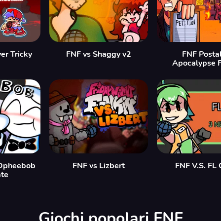
er Tricky
FNF vs Shaggy v2
FNF Postal
Apocalypse F
Opheebob
FNF vs Lizbert
FNF V.S. FL
te
Giochi popolari FNF