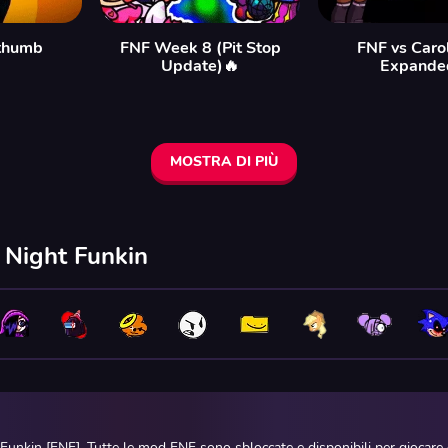
ethumb
FNF Week 8 (Pit Stop
FNF vs Caro
Update)🔥
Expande
MOSTRA DI PIÙ
y Night Funkin
 Funkin [FNF]. Tutte le mod FNF sono sbloccate e disponibili per giocar