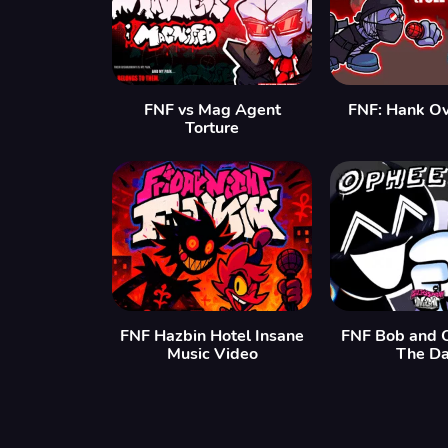
FNF vs Mag Agent
FNF: Hank Ov
Torture
FNF Hazbin Hotel Insane
FNF Bob and 
Music Video
The Da