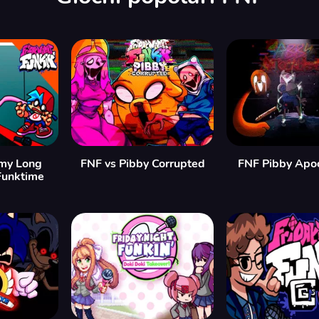
my Long
FNF vs Pibby Corrupted
FNF Pibby Apo
Funktime