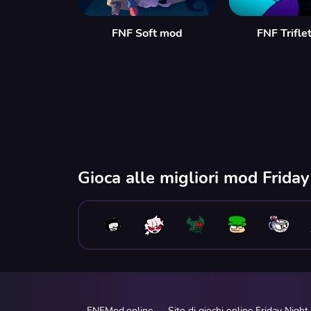
FNF Soft mod
FNF Trifl
Gioca alle migliori mod Frida
FNFMod.online — Sito di giochi online Friday Night