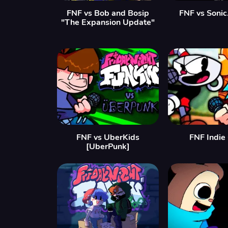
FNF vs Bob and Bosip
FNF vs Sonic
"The Expansion Update"
FNF vs UberKids
FNF Indie
[UberPunk]