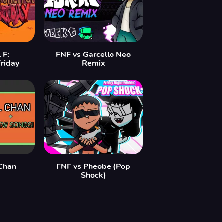
 F:
FNF vs Garcello Neo
riday
Remix
 Chan
FNF vs Pheobe (Pop
Shock)