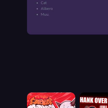
Cat
Albero
Muu.