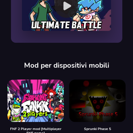
00:00
/
00:00
Mod per dispositivi mobili
FNF 2 Player mod [Multiplayer
Sprunki Phase 5
FNF game]