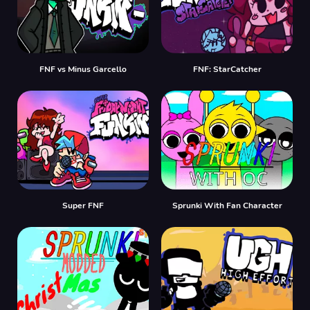
FNF vs Minus Garcello
FNF: StarCatcher
Super FNF
Sprunki With Fan Character