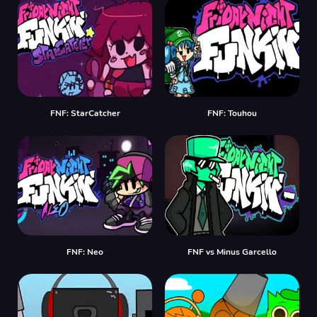
FNF: StarCatcher
FNF: Touhou
FNF: Neo
FNF vs Minus Garcello