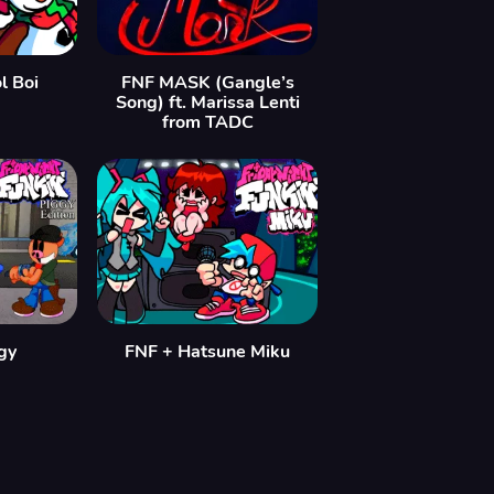
l Boi
FNF MASK (Gangle’s
Song) ft. Marissa Lenti
from TADC
gy
FNF + Hatsune Miku