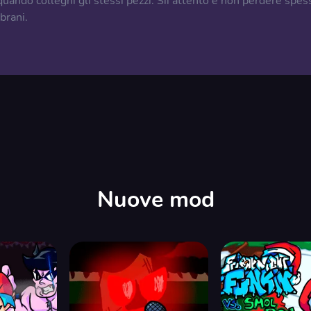
quando colleghi gli stessi pezzi. Sii attento e non perdere spes
brani.
Nuove mod