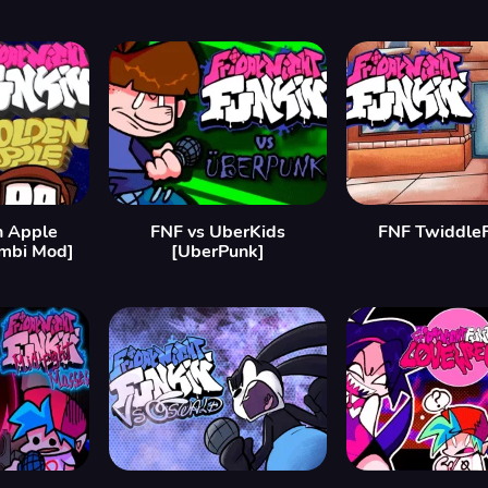
n Apple
FNF vs UberKids
FNF TwiddleF
mbi Mod]
[UberPunk]