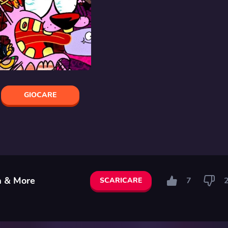
GIOCARE
a & More
7
SCARICARE