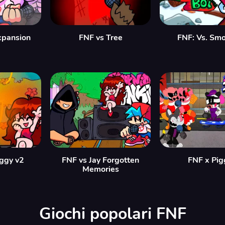
xpansion
FNF vs Tree
FNF: Vs. Smo
ggy v2
FNF vs Jay Forgotten
FNF x Pig
Memories
Giochi popolari FNF