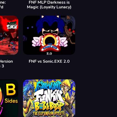
ne:
FNF MLP Darkness is
'd
Magic (Loyalty Lunacy)
Version
FNF vs Sonic.EXE 2.0
e 3