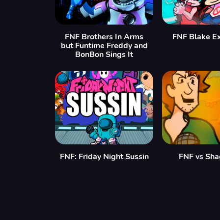
FNF Brothers In Arms
FNF Blake E
but Funtime Freddy and
BonBon Sings It
FNF: Friday Night Sussin
FNF vs Sha