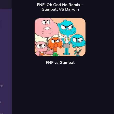
FNF: Oh God No Remix –
Gumball VS Darwin
FNF vs Gumbal
re
o