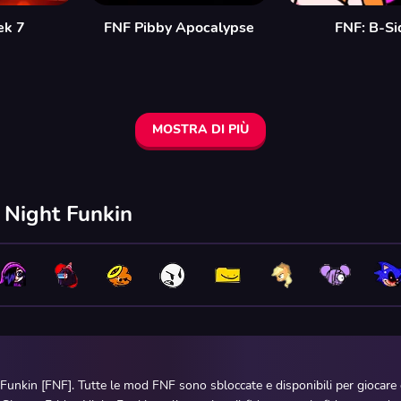
ek 7
FNF Pibby Apocalypse
FNF: B-Si
MOSTRA DI PIÙ
y Night Funkin
 Funkin [FNF]. Tutte le mod FNF sono sbloccate e disponibili per giocar