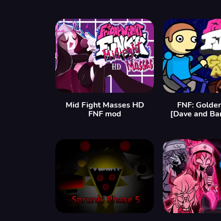
Mid Fight Masses HD
FNF: Golde
FNF mod
[Dave and Ba