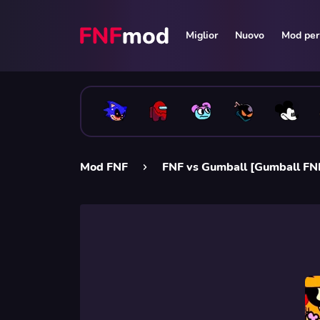
Miglior
Nuovo
Mod per 
Mod FNF
FNF vs Gumball [Gumball FN