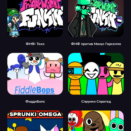
ФНФ: Тохо
ФНФ против Минус Гарселло
ФиддлБопс
Спрунки Спратед