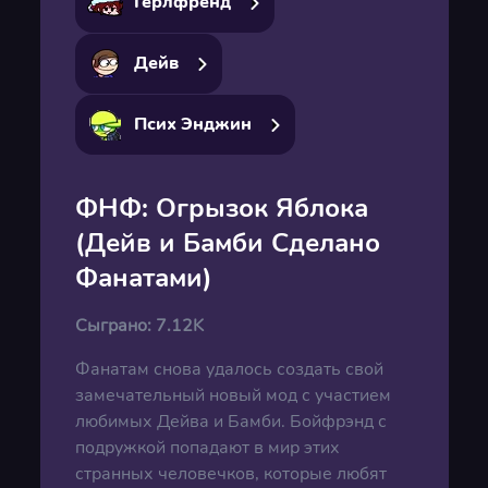
Гёрлфренд
Дейв
Псих Энджин
ФНФ: Огрызок Яблока
(Дейв и Бамби Сделано
Фанатами)
Сыграно:
7.12K
Фанатам снова удалось создать свой
замечательный новый мод с участием
любимых Дейва и Бамби. Бойфрэнд с
подружкой попадают в мир этих
странных человечков, которые любят