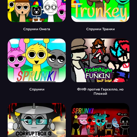
Спрунки Омега
Спрунки Транки
Спрунки
ФНФ против Гарселло, но
Плохой