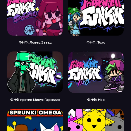
ФНФ: Ловец Звезд
ФНФ: Тохо
ФНФ против Минус Гарселло
ФНФ: Нео