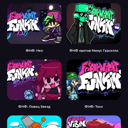
ФНФ: Нео
ФНФ против Минус Гарселло
ФНФ: Ловец Звезд
ФНФ: Тохо