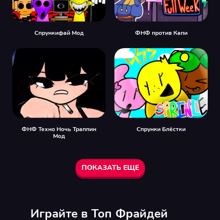
Спрункифай Мод
ФНФ против Капи
ФНФ Техно Ночь Траппин
Спрунки Блёстки
Мод
ПОКАЗАТЬ ЕЩЕ
Играйте в Топ Фрайдей