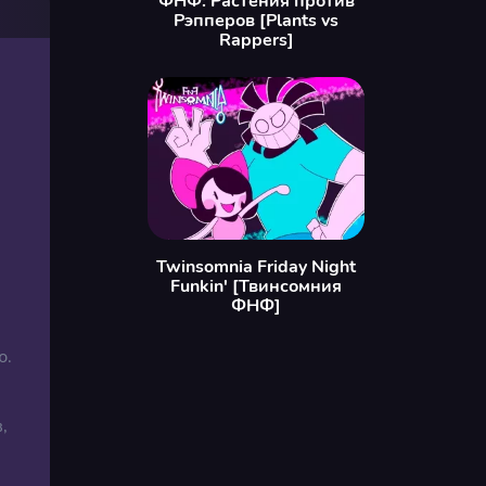
ФНФ: Растения против
Рэпперов [Plants vs
Rappers]
Twinsomnia Friday Night
Funkin' [Твинсомния
ФНФ]
ю.
,