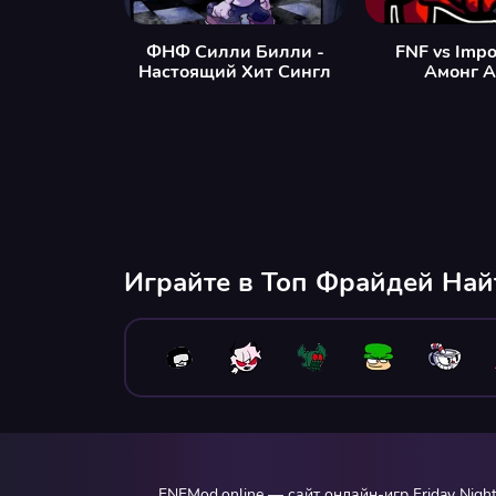
ФНФ Силли Билли -
FNF vs Impo
Настоящий Хит Сингл
Амонг А
Играйте в Топ Фрайдей На
FNFMod.online — сайт онлайн-игр Friday Nig