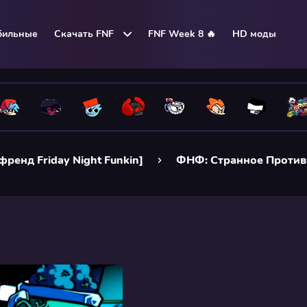
бильные
Скачать FNF
FNF Week 8 🔥
HD моды
френд Friday Night Funkin]
ФНФ: Странное Против