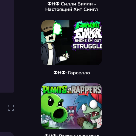
ФНФ Силли Билли -
Настоящий Хит Сингл
ФНФ: Гарселло