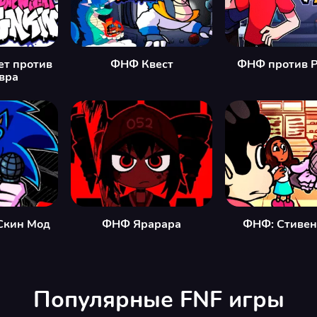
ет против
ФНФ Квест
ФНФ против Р
вра
Скин Мод
ФНФ Ярарара
ФНФ: Стивен
Популярные FNF игры