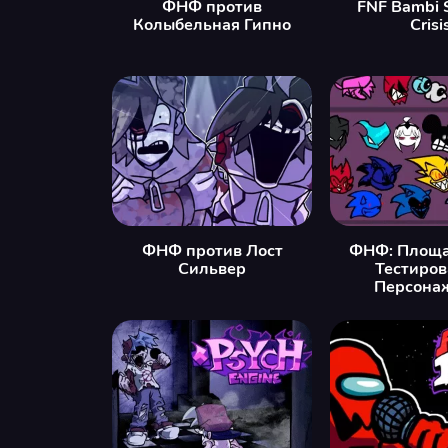
ФНФ против
FNF Bambi S
Колыбельная Гипно
Crisi
ФНФ против Лост
ФНФ: Площа
Сильвер
Тестиро
Персона