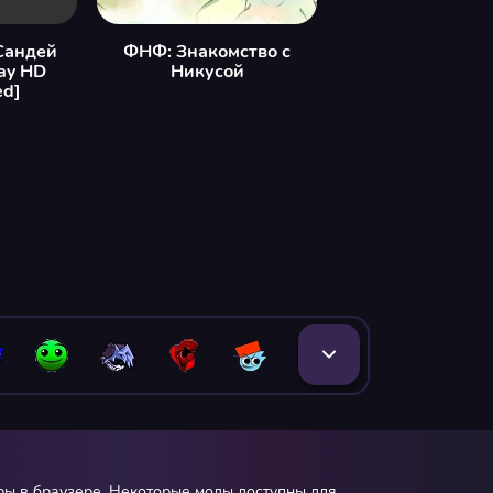
Сандей
ФНФ: Знакомство с
ay HD
Никусой
ed]
гры в браузере. Некоторые моды доступны для