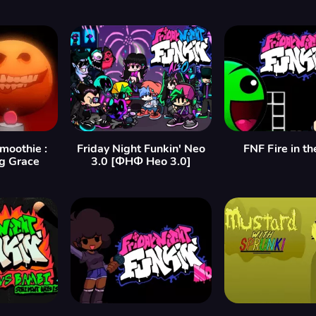
moothie :
Friday Night Funkin' Neo
FNF Fire in th
g Grace
3.0 [ФНФ Нео 3.0]