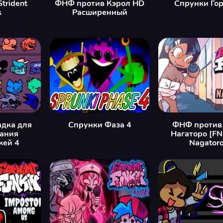
trident
ФНФ против Кэрол HD
Спрунки Го
s
Расширенный
дка для
Спрунки Фаза 4
ФНФ против
вания
Нагаторо [FN
жей 4
Nagatoro