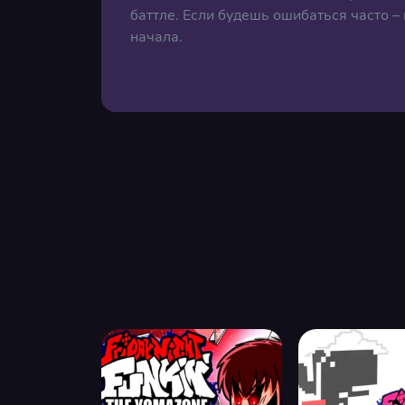
баттле. Если будешь ошибаться часто –
начала.