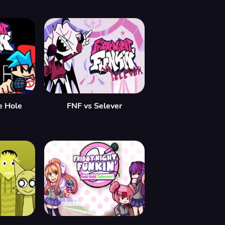
e Hole
FNF vs Selever