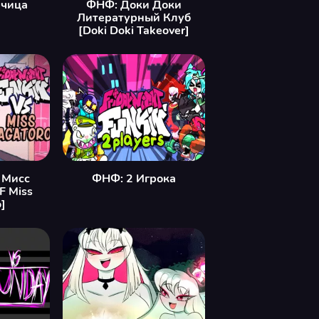
рчица
ФНФ: Доки Доки
Литературный Клуб
[Doki Doki Takeover]
 Мисс
ФНФ: 2 Игрока
F Miss
]