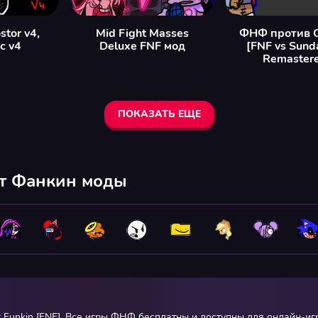
stor v4,
Mid Fight Masses
ФНФ против 
с v4
Deluxe FNF мод
[FNF vs Sund
Remaster
ПОКАЗАТЬ ЕЩЕ
йт Фанкин моды
ht Funkin [FNF]. Все игры ФНФ бесплатны и доступны для онлайн-и