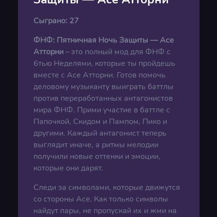
Сыграно:
27
ФНФ: Пятничная Ночь Защиты — Асе
Атторни
– это полный мод для ФНФ с
6тью Неделями, которые ты пройдешь
вместе с Асе Атторни. Готов помочь
деловому музыканту выиграть баттлы
против переработанных антагонистов
мира ФНФ. Прими участие в баттле с
Папочкой, Скидом и Пампом, Пико и
другими. Каждый антагонист теперь
выглядит иначе, а ритмы мелодии
получили новые оттенки и эмоции,
которые они дарят.
Следи за символами, которые движутся
со стороны Асе. Как только символы
найдут пары, не пропускай их и жми на