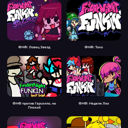
ФНФ: Ловец Звезд
ФНФ: Тохо
ФНФ против Гарселло, но
ФНФ: Неделя Лиз
Плохой