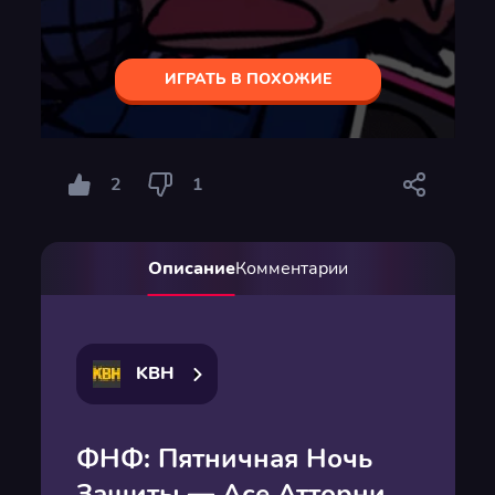
ИГРАТЬ В ПОХОЖИЕ
2
1
Описание
Комментарии
KBH
ФНФ: Пятничная Ночь
Защиты — Асе Атторни