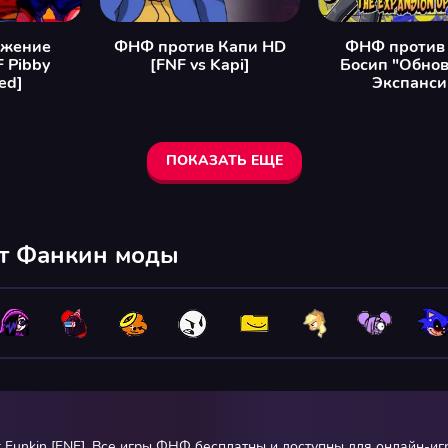
ажение
ФНФ против Капи HD
ФНФ против 
 Pibby
[FNF vs Kapi]
Босип "Обно
ed]
Экспанси
ПОКАЗАТЬ ЕЩЕ
йт Фанкин моды
ht Funkin [FNF]. Все игры ФНФ бесплатны и доступны для онлайн-и