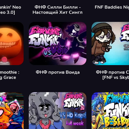
unkin' Neo
ФНФ Силли Билли -
FNF Baddies Ni
ео 3.0]
Настоящий Хит Сингл
moothie :
ФНФ против Воида
ФНФ против С
g Grace
[FNF vs Sky