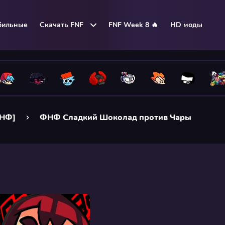
бильные
Скачать FNF
FNF Week 8 🔥
HD моды
ФНФ]
ФНФ Сладкий Шоколад против Чары