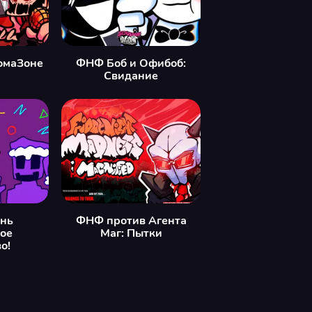
омаЗоне
ФНФ Боб и Офибоб:
Свидание
нь
ФНФ против Агента
ое
Маг: Пытки
о!