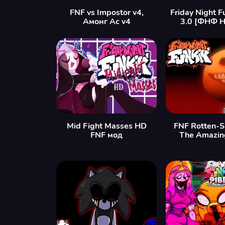
FNF vs Impostor v4,
Friday Night F
Амонг Ас v4
3.0 [ФНФ Н
Mid Fight Masses HD
FNF Rotten-S
FNF мод
The Amazin