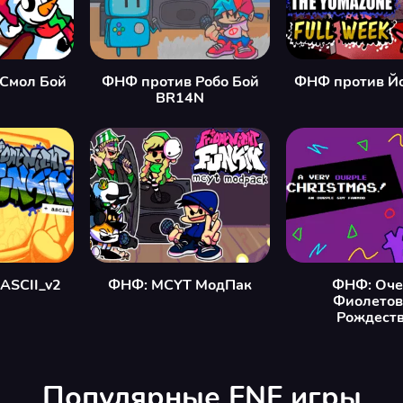
 Смол Бой
ФНФ против Робо Бой
ФНФ против Й
BR14N
ASCII_v2
ФНФ: MCYT МодПак
ФНФ: Оче
Фиолетов
Рождеств
Популярные FNF игры