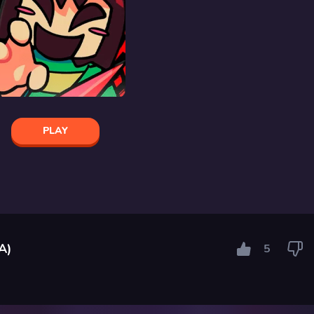
PLAY
A)
5