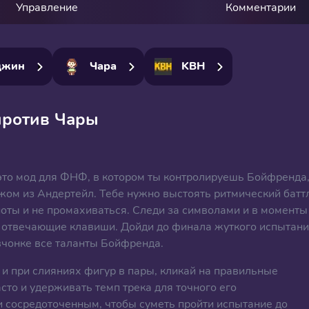
Управление
Комментарии
джин
Чара
KBH
ротив Чары
это мод для ФНФ, в котором ты контролируешь Бойфренда
жом из Андертейл. Тебе нужно выстоять ритмический батт
ноты и не промахиваться. Следи за символами и в моменты
на отвечающие клавиши. Дойди до финала жуткого испытани
вчонке все таланты Бойфренда.
 и при слияниях фигур в пары, кликай на правильные
сто и удерживать темп трека для точного его
 сосредоточенным, чтобы суметь пройти испытание до