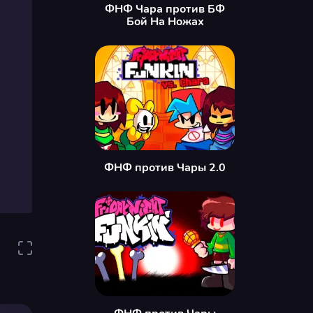
ФНФ Чара против БФ
Бой На Ножах
ФНФ против Чары 2.0