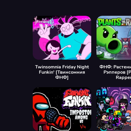
Twinsomnia Friday Night
ФНФ: Растен
Funkin' [Твинсомния
Рэпперов [P
ФНФ]
Rapper