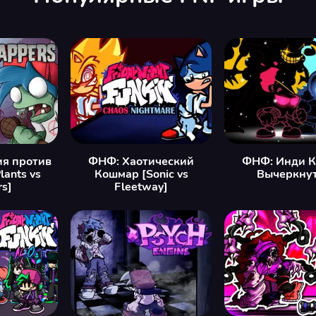
ия против
ФНФ: Хаотический
ФНФ: Инди К
lants vs
Кошмар [Sonic vs
Вычеркну
s]
Fleetway]