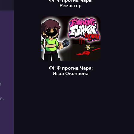
ФНФ против Чары
Ремастер
ФНФ против Чара:
Игра Окончена
,
л
я,