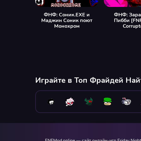
ФНФ: Соник.EXE и
ФНФ: Зар
Маджин Соник поют
Пибби [FNF
Монохром
Corrupt
Играйте в Топ Фрайдей На
FNFMod.online — сайт онлайн-игр Friday Nig