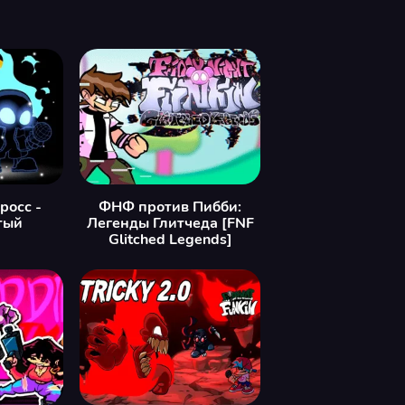
росс -
ФНФ против Пибби:
тый
Легенды Глитчеда [FNF
Glitched Legends]