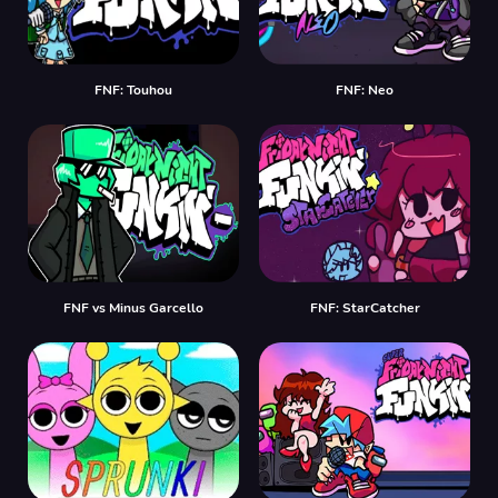
FNF: Touhou
FNF: Neo
FNF vs Minus Garcello
FNF: StarCatcher