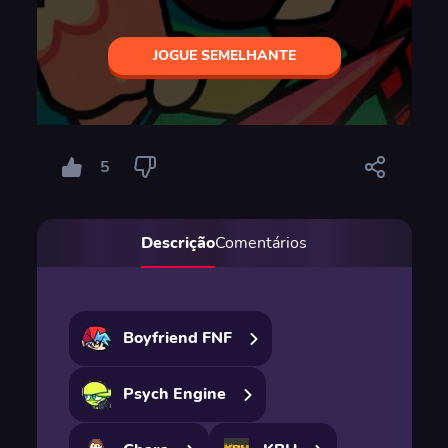
JOGUE SEMELHANTE
5
Descrição
Comentários
Boyfriend FNF
Psych Engine