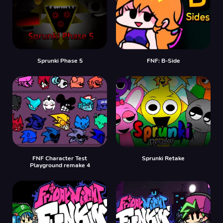
Sprunki Phase 5
FNF: B-Side
FNF Character Test
Sprunki Retake
Playground remake 4