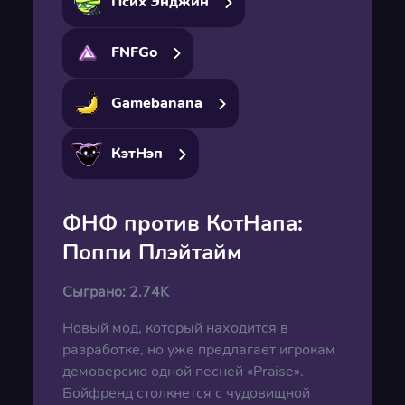
Псих Энджин
FNFGo
Gamebanana
КэтНэп
ФНФ против КотНапа:
Поппи Плэйтайм
Сыграно:
2.74K
Новый мод, который находится в
разработке, но уже предлагает игрокам
демоверсию одной песней «Praise».
Бойфренд столкнется с чудовищной