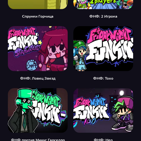
Спрунки Горчица
ФНФ: 2 Игрока
ФНФ: Ловец Звезд
ФНФ: Тохо
ФНФ против Минус Гарселло
ФНФ: Нео