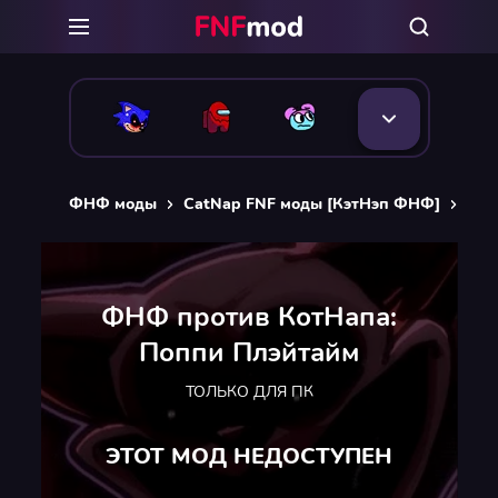
ФНФ моды
CatNap FNF моды [КэтНэп ФНФ]
ФНФ
ФНФ против КотНапа:
Поппи Плэйтайм
ТОЛЬКО ДЛЯ ПК
ЭТОТ МОД НЕДОСТУПЕН