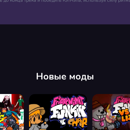
 до конца трека и победить КэтНэпа, используя силу ритма
Новые моды