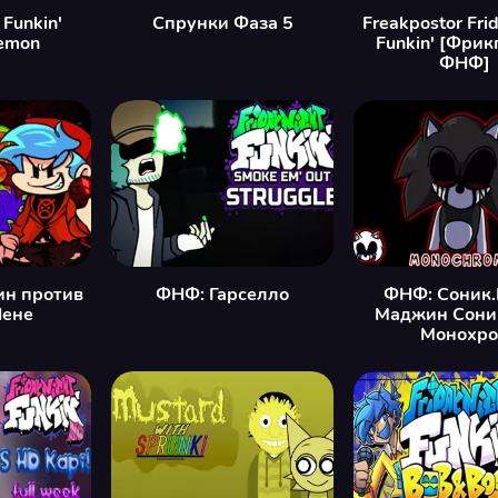
 Funkin'
Спрунки Фаза 5
Freakpostor Fri
emon
Funkin' [Фрик
ФНФ]
ин против
ФНФ: Гарселло
ФНФ: Соник.
Нене
Маджин Сони
Монохр