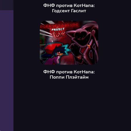
ФНФ против КотНапа:
Годсент Гаслит
ФНФ против КотНапа:
Поппи Плэйтайм