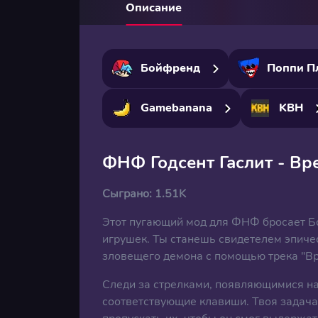
Описание
Бойфренд
Поппи П
Gamebanana
KBH
ФНФ Годсент Гаслит - Вр
Сыграно:
1.51K
Этот пугающий мод для ФНФ бросает Б
игрушек. Ты станешь свидетелем эпичес
зловещего демона с помощью трека "Вр
Следи за стрелками, появляющимися на 
соответствующие клавиши. Твоя задача