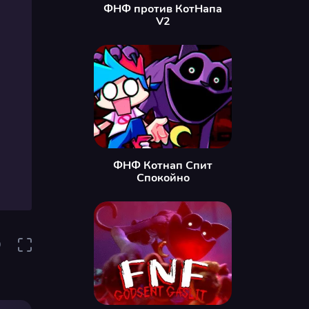
ФНФ против КотНапа
V2
ФНФ Котнап Спит
Спокойно
9