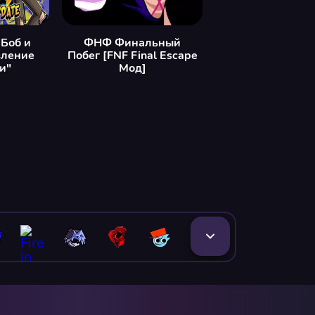
Боб и
ФНФ Финальный
вление
Побег [FNF Final Escape
и"
Мод]