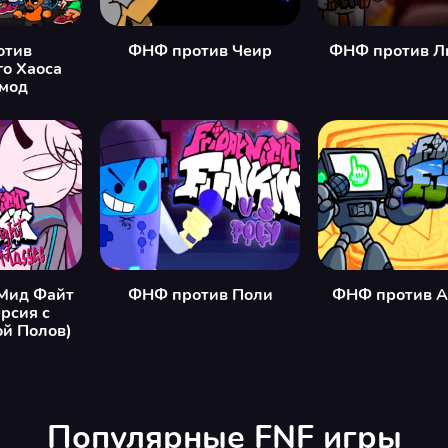
отив
ФНФ против Чеир
ФНФ против Л
о Хаоса
мод
Мид Файт
ФНФ против Поли
ФНФ против A
рсия с
й Полов)
Популярные FNF игры