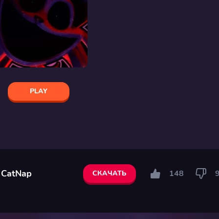
PLAY
s CatNap
148
СКАЧАТЬ