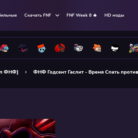
бильные
Скачать FNF
FNF Week 8 🔥
HD моды
эп ФНФ]
ФНФ Годсент Гаслит - Время Спать проти