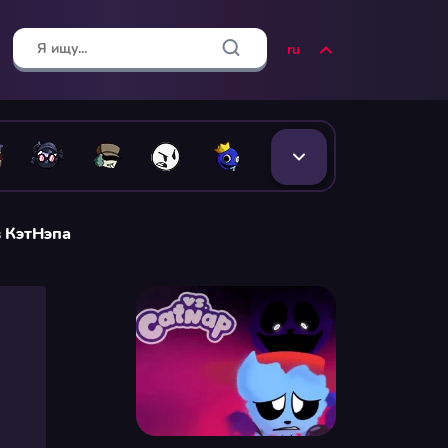
ru
в КэтНэпа