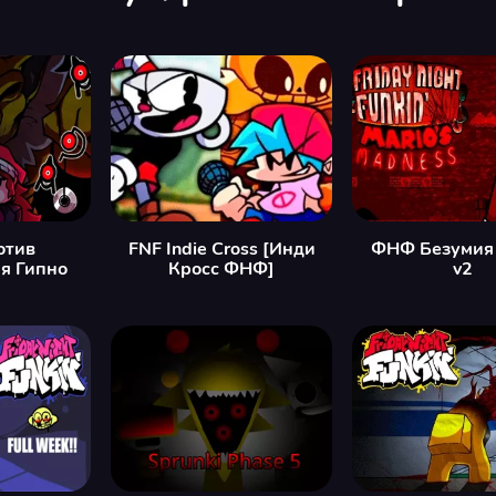
отив
FNF Indie Cross [Инди
ФНФ Безумия
я Гипно
Кросс ФНФ]
v2