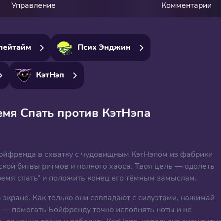
Управление
Комментарии
лейтайм
Псих Энджин
КэтНэп
емя Спать против КэтНэпа
ойфренда в схватку с чудовищным КэтНэпом из фабрики
кой битвы ритмов и полного хаоса. Твоя цель — одолеть
емя спать" и положить конец его тёмным замыслам.
экране. Как только они совпадают с силуэтами, нажимай
 — помогать Бойфренду точно исполнять ноты и не