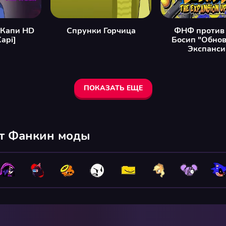
 Капи HD
Спрунки Горчица
ФНФ против 
Kapi]
Босип "Обно
Экспанси
ПОКАЗАТЬ ЕЩЕ
йт Фанкин моды