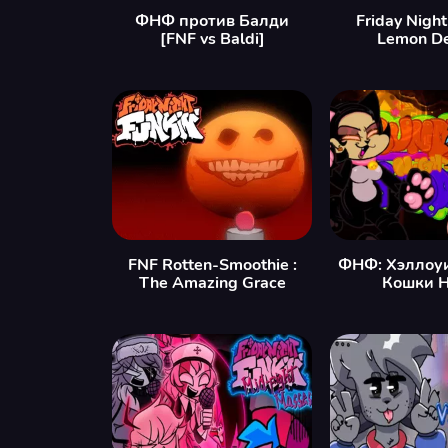
ФНФ против Балди
Friday Night
[FNF vs Baldi]
Lemon D
FNF Rotten-Smoothie :
ФНФ: Хэллоу
The Amazing Grace
Кошки 