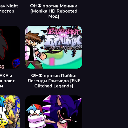
day Night
ФНФ против Моники
постор
[Monika HD Rebooted
Мод]
EXE и
ФНФ против Пибби:
к поют
Легенды Глитчеда [FNF
ом
Glitched Legends]