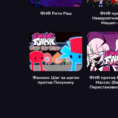
ФНФ Ритм Раш
ФНФ пр
Невероятног
Машап-
Фанкин: Шаг за шагом
ФНФ против 
против Пикунику
Массес (Ве
Перестановко