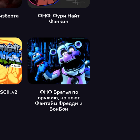
изберта
ФНФ: Фури Найт
Фанкин
SCII_v2
ФНФ Братья по
оружию, но поют
Фантайм Фредди и
БонБон