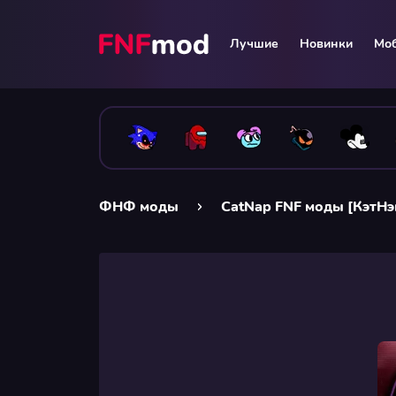
Лучшие
Новинки
Мо
ФНФ моды
CatNap FNF моды [КэтН