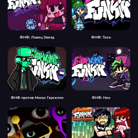
ФНФ: Ловец Звезд
ФНФ: Тохо
ФНФ против Минус Гарселло
ФНФ: Нео