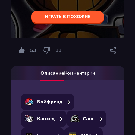
ИГРАТЬ В ПОХОЖИЕ
53
11
Описание
Комментарии
Бойфренд
Капхед
Санс