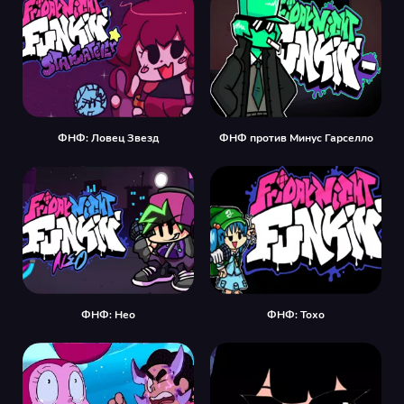
ФНФ: Ловец Звезд
ФНФ против Минус Гарселло
ФНФ: Нео
ФНФ: Тохо