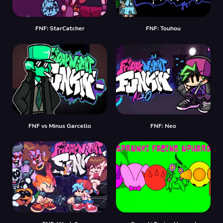
FNF: StarCatcher
FNF: Touhou
FNF vs Minus Garcello
FNF: Neo