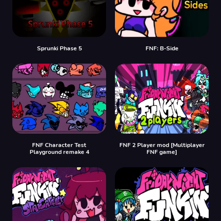
Sprunki Phase 5
FNF: B-Side
FNF Character Test
FNF 2 Player mod [Multiplayer
Playground remake 4
FNF game]