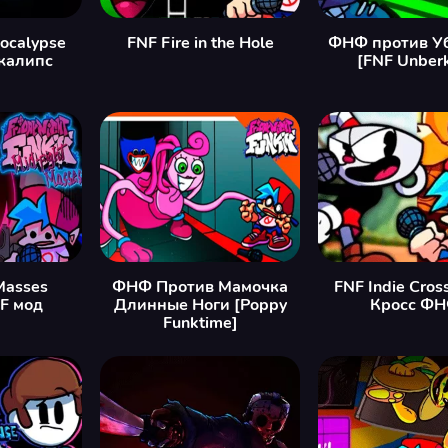
ocalypse
FNF Fire in the Hole
ФНФ против У
калипс
[FNF Unberk
Masses
ФНФ Против Мамочка
FNF Indie Cros
F мод
Длинные Ноги [Poppy
Кросс ФН
Funktime]