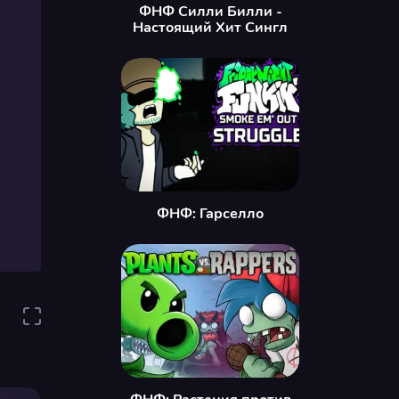
ФНФ Силли Билли -
Настоящий Хит Сингл
ФНФ: Гарселло