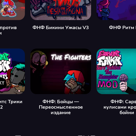
 против
ФНФ Бикини Ужасы V3
ФНФ Ритм 
и
итс Трики
ФНФ: Бойцы —
ФНФ: Сарв
v2
Переосмысленное
кулисами кр
издание
бойни