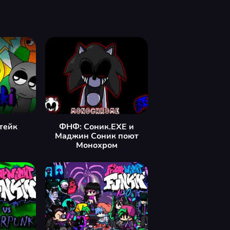
тейк
ФНФ: Соник.EXE и
Маджин Соник поют
Монохром