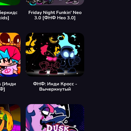
беркидс
Friday Night Funkin' Neo
ids]
3.0 [ФНФ Нео 3.0]
s [Инди
ФНФ: Инди Кросс -
Ф]
Вычеркнутый