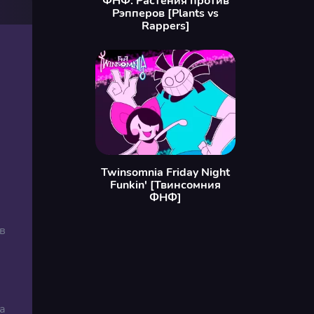
ФНФ: Растения против
Рэпперов [Plants vs
Rappers]
Twinsomnia Friday Night
Funkin' [Твинсомния
ФНФ]
в
а