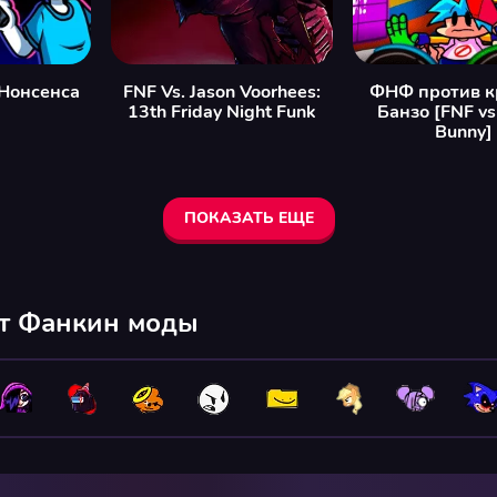
Нонсенса
FNF Vs. Jason Voorhees:
ФНФ против к
13th Friday Night Funk
Банзо [FNF vs
Bunny]
ПОКАЗАТЬ ЕЩЕ
йт Фанкин моды