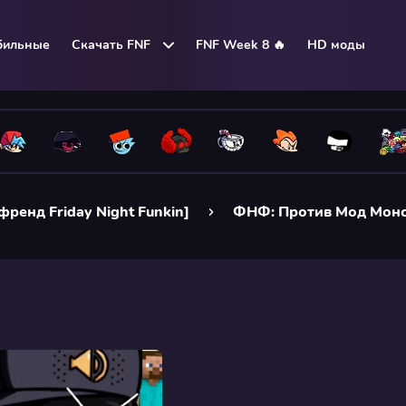
бильные
Скачать FNF
FNF Week 8 🔥
HD моды
френд Friday Night Funkin]
ФНФ: Против Мод Мон