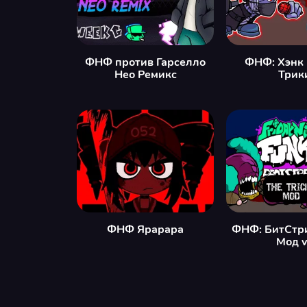
ФНФ против Гарселло
ФНФ: Хэнк
Нео Ремикс
Трик
ФНФ Ярарара
ФНФ: БитСтр
Мод 