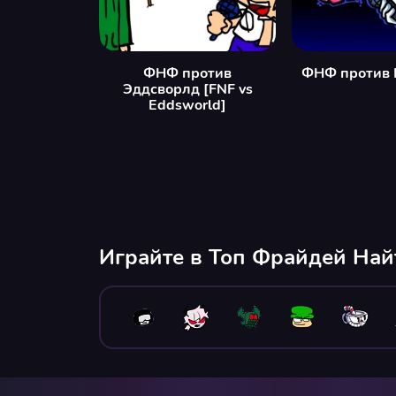
ФНФ против
ФНФ против 
Эддсворлд [FNF vs
Eddsworld]
Играйте в Топ Фрайдей На