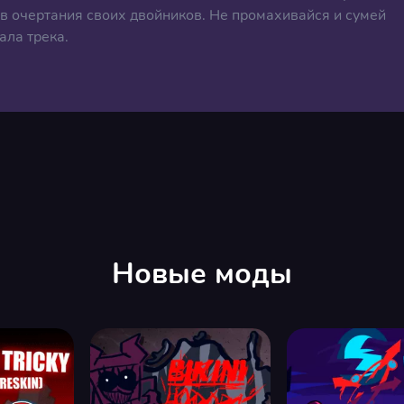
 в очертания своих двойников. Не промахивайся и сумей
ала трека.
Новые моды