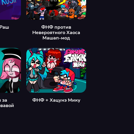
Раш
ФНФ против
Невероятного Хаоса
Машап-мод
 за
ФНФ + Хацунэ Мику
овавой