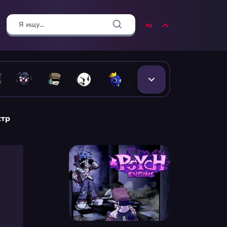
ru
стр