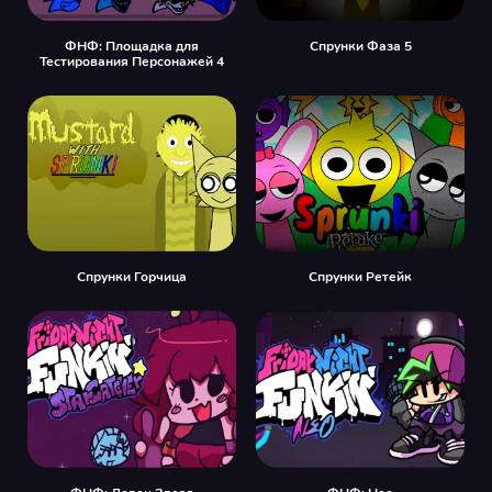
ФНФ: Площадка для
Спрунки Фаза 5
Тестирования Персонажей 4
Спрунки Горчица
Спрунки Ретейк