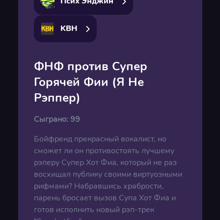
Псих Энджин
KBH
ФНФ против Супер
Горячей Фии (Я Не
Рэппер)
Сыграно:
99
Бойфренд прекрасный вокалист, но
сможет ли он противостоять лучшему
рэперу Супер Хот Фиа, который не раз
восхищал публику своими виртуозными
рифмами? Набравшись храбрости,
парень бросает вызов Супа Хот Фиа и
готов исполнить новый рэп-трек