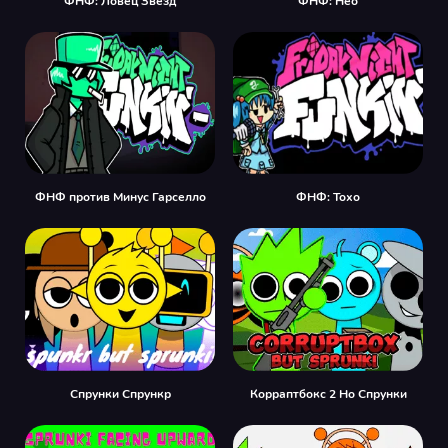
ФНФ: Ловец Звезд
ФНФ: Нео
ФНФ против Минус Гарселло
ФНФ: Тохо
Спрунки Спрункр
Корраптбокс 2 Но Спрунки