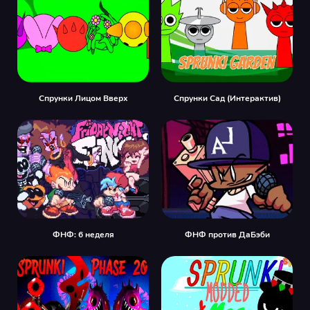
Спрунки Лицом Вверх
Спрунки Сад (Интерактив)
ФНФ: 6 неделя
ФНФ против ДаБэби