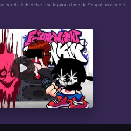
s heróis. Não deixe isso ir para o lado de Senpai para que o
00:00
/
09:18