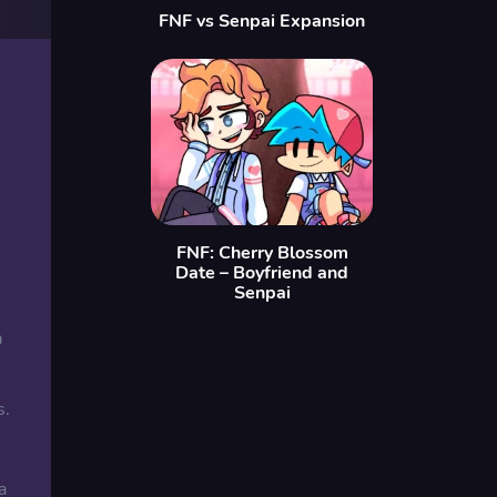
FNF vs Senpai Expansion
FNF: Cherry Blossom
Date – Boyfriend and
Senpai
a
s.
a