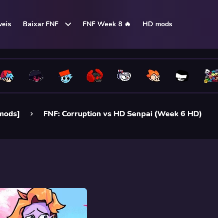
eis
Baixar FNF
FNF Week 8 🔥
HD mods
 mods]
FNF: Corruption vs HD Senpai (Week 6 HD)