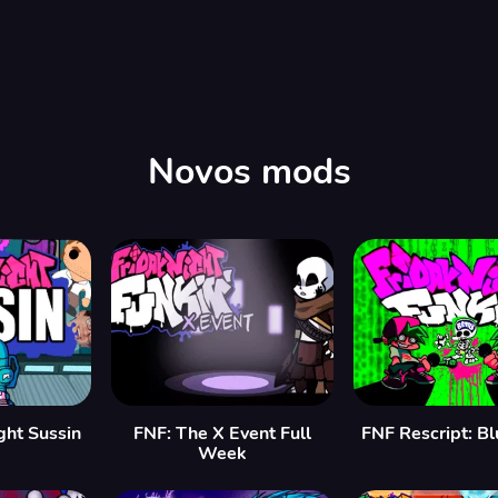
Novos mods
ght Sussin
FNF: The X Event Full
FNF Rescript: B
Week