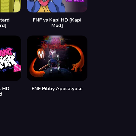
tard
FNF vs Kapi HD [Kapi
rd]
Mod]
l HD
FNF Pibby Apocalypse
d