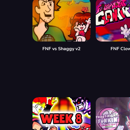
FNF vs Shaggy v2
FNF Clow