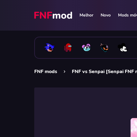
Melhor
Novo
Mods móv
FNF mods
FNF vs Senpai [Senpai FNF