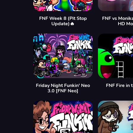
FNF Week 8 (Pit Stop
FNF vs Monik
Update)🔥
HD Mo
Friday Night Funkin' Neo
FNF Fire in 
3.0 [FNF Neo]