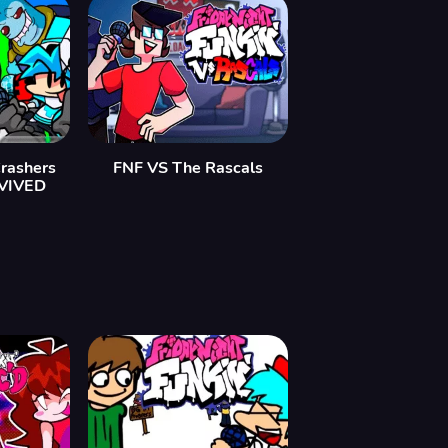
Crashers
FNF VS The Rascals
EVIVED