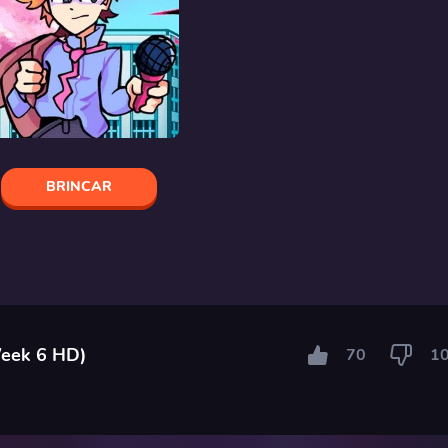
BRINCAR
Week 6 HD)
70
1