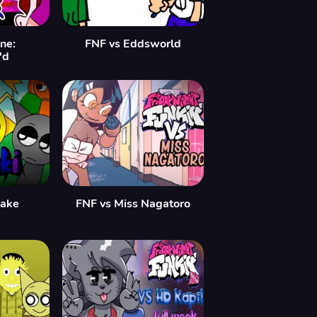
ne:
FNF vs Eddsworld
'd
take
FNF vs Miss Nagatoro