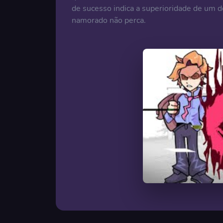
de sucesso indica a superioridade de um do
namorado não perca.