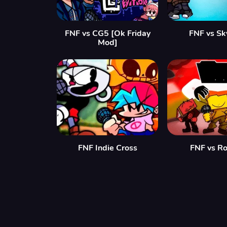
FNF vs CG5 [Ok Friday
FNF vs Sk
Mod]
FNF Indie Cross
FNF vs Ro