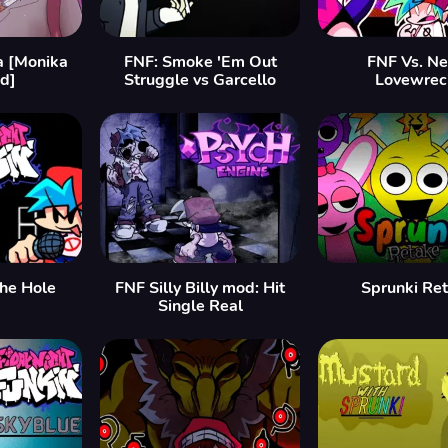
a [Monika
FNF: Smoke 'Em Out
FNF Vs. Ne
d]
Struggle vs Garcello
Lovewrec
the Hole
FNF Silly Billy mod: Hit
Sprunki Re
Single Real