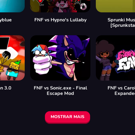
yblue
FNF vs Hypno's Lullaby
Sprunki Mus
[Sprunksta
n 3.0
FNF vs Sonic.exe - Final
FNF vs Caro
Escape Mod
Expande
MOSTRAR MAIS