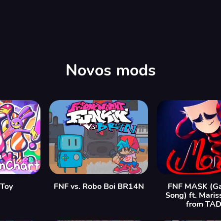
Novos mods
 Toy
FNF vs. Robo Boi BR14N
FNF MASK (Ga
Song) ft. Maris
from TA