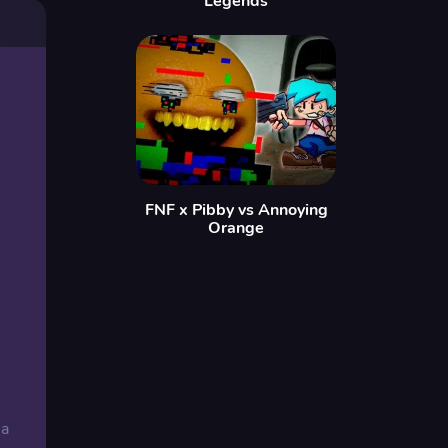
Legends
FNF x Pibby vs Annoying
Orange
na