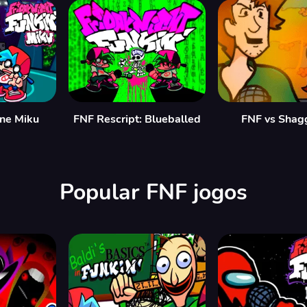
ne Miku
FNF Rescript: Blueballed
FNF vs Shag
Popular FNF jogos