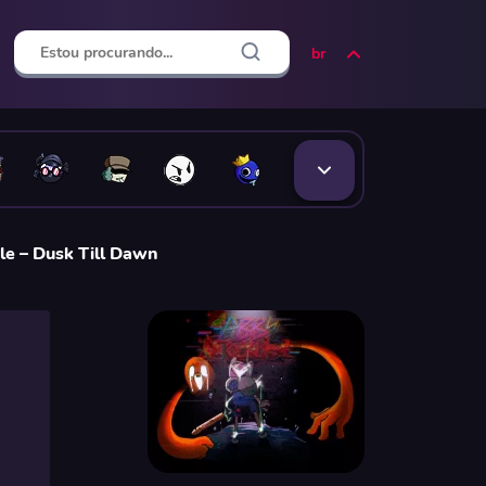
br
le – Dusk Till Dawn