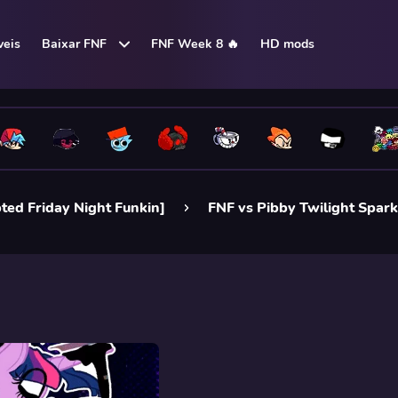
eis
Baixar FNF
FNF Week 8 🔥
HD mods
ted Friday Night Funkin]
FNF vs Pibby Twilight Spark