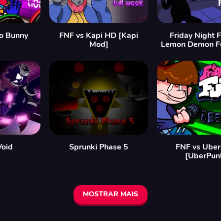
o Bunny
FNF vs Kapi HD [Kapi
Friday Night F
Mod]
Lemon Demon F
Void
Sprunki Phase 5
FNF vs Uber
[UberPun
MOSTRAR MAIS