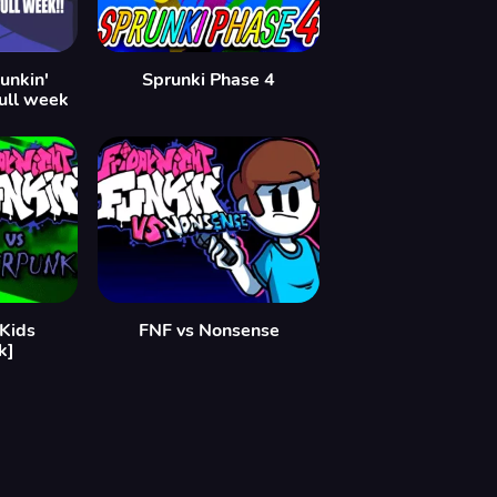
unkin'
Sprunki Phase 4
ull week
Kids
FNF vs Nonsense
k]