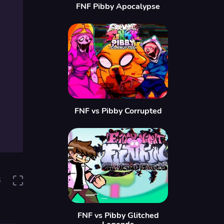
FNF Pibby Apocalypse
FNF vs Pibby Corrupted
6
FNF vs Pibby Glitched