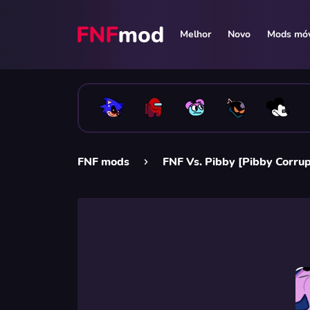
Melhor
Novo
Mods móv
FNF mods
FNF Vs. Pibby [Pibby Corrup