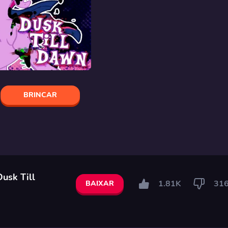
BRINCAR
Dusk Till
1.81K
31
BAIXAR