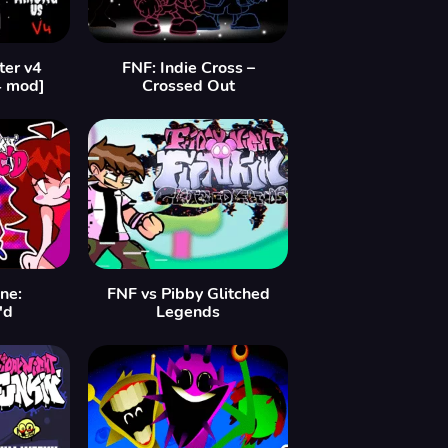
ter v4
FNF: Indie Cross –
4 mod]
Crossed Out
ne:
FNF vs Pibby Glitched
'd
Legends