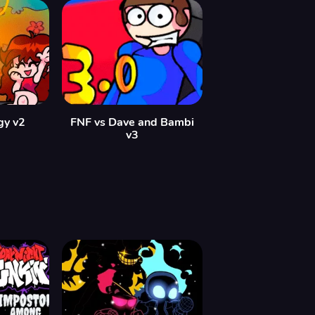
gy v2
FNF vs Dave and Bambi
v3