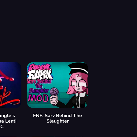
ngle’s
FNF: Sarv Behind The
sa Lenti
Slaughter
DC