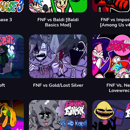
hase 3
FNF vs Baldi [Baldi
FNF vs Impos
Basics Mod]
[Among Us v
oft
FNF vs Gold/Lost Silver
FNF Vs. Ne
Lovewrec