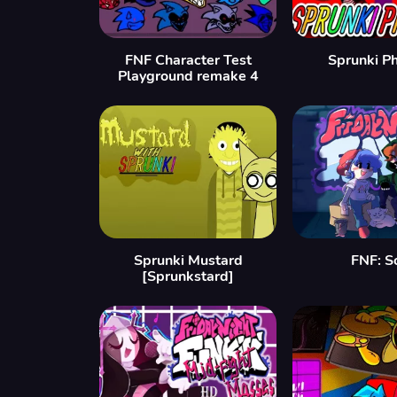
FNF Character Test
Sprunki P
Playground remake 4
Sprunki Mustard
FNF: S
[Sprunkstard]