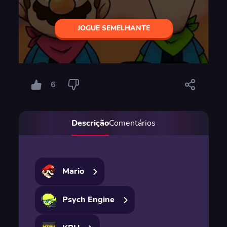
JOGUE SEMELHANTE
6
Descrição
Comentários
Mario
Psych Engine