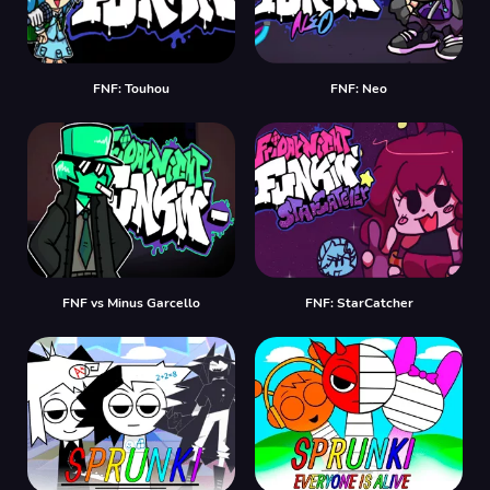
FNF: Touhou
FNF: Neo
FNF vs Minus Garcello
FNF: StarCatcher