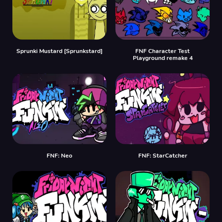
Sprunki Mustard [Sprunkstard]
FNF Character Test
Playground remake 4
FNF: Neo
FNF: StarCatcher