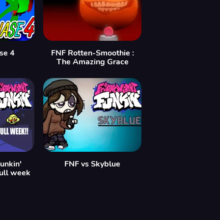
se 4
FNF Rotten-Smoothie :
The Amazing Grace
unkin'
FNF vs Skyblue
ull week