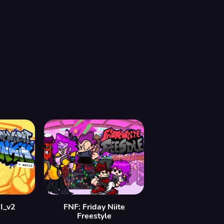
I_v2
FNF: Friday Niite
Freestyle