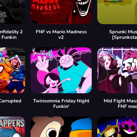
fidelity 2
FNF vs Mario Madness
Sprunki Mus
t Funkin
v2
[Sprunksta
Corrupted
Twinsomnia Friday Night
Mid Fight Mas
Funkin'
FNF mo