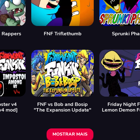
s Rappers
FNF Triflethumb
Sprunki Pha
ster v4
FNF vs Bob and Bosip
Friday Night F
v4 mod]
"The Expansion Update"
Lemon Demon F
MOSTRAR MAIS