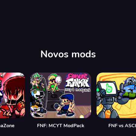
00:00
/
04:39
Novos mods
maZone
FNF: MCYT ModPack
FNF vs ASCI