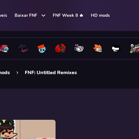
eis
Baixar FNF
FNF Week 8 🔥
HD mods
mods
FNF: Untitled Remixes