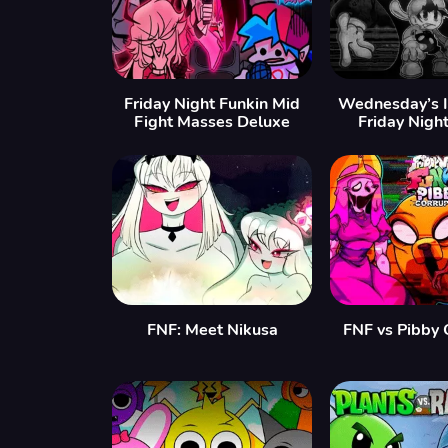
Friday Night Funkin Mid
Wednesday’s In
Fight Masses Deluxe
Friday Nigh
FNF: Meet Nikusa
FNF vs Pibby 