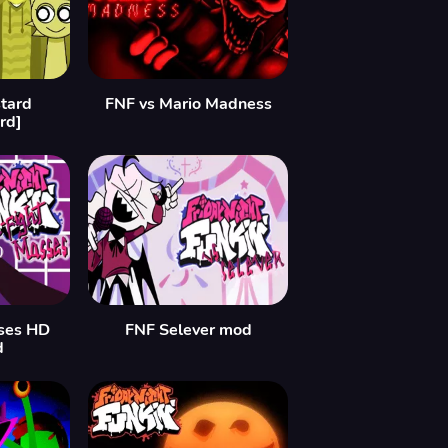
tard
FNF vs Mario Madness
rd]
ses HD
FNF Selever mod
d