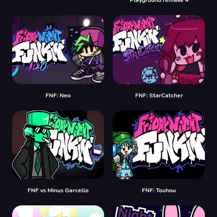
Playground remake 4
FNF: Neo
FNF: StarCatcher
FNF vs Minus Garcello
FNF: Touhou