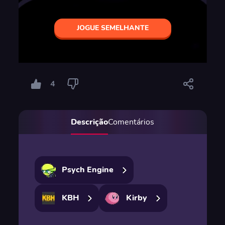
JOGUE SEMELHANTE
4
Descrição
Comentários
Psych Engine
KBH
Kirby