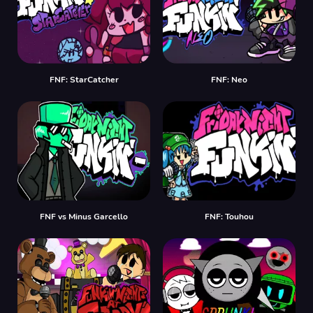
FNF: StarCatcher
FNF: Neo
FNF vs Minus Garcello
FNF: Touhou