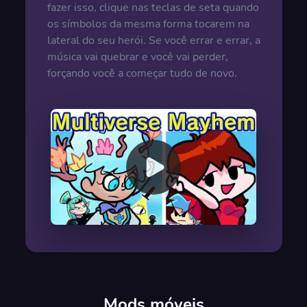
fazer isso, clique nas teclas de seta quando
os símbolos da mesma forma tocarem na
lateral do seu herói. Se você errar e errar, a
música vai quebrar e você vai perder,
forçando você a começar tudo de novo.
00:00
/
00:00
Mods móveis