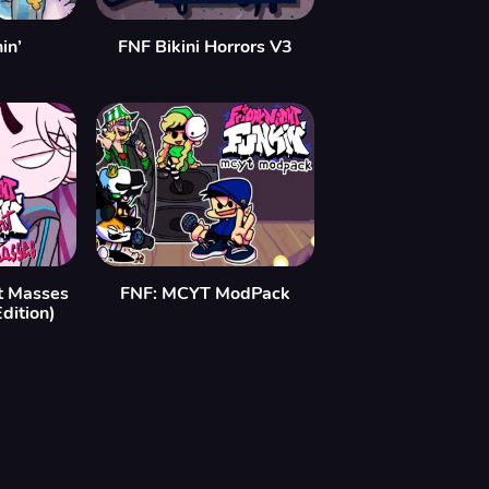
in’
FNF Bikini Horrors V3
t Masses
FNF: MCYT ModPack
dition)