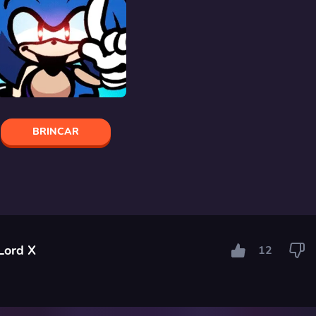
BRINCAR
Lord X
12