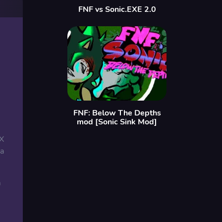
FNF vs Sonic.EXE 2.0
FNF: Below The Depths
mod [Sonic Sink Mod]
 X
 a
m