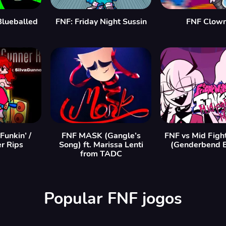
Blueballed
FNF: Friday Night Sussin
FNF Clown
Funkin’ /
FNF MASK (Gangle’s
FNF vs Mid Figh
r Rips
Song) ft. Marissa Lenti
(Genderbend E
from TADC
Popular FNF jogos