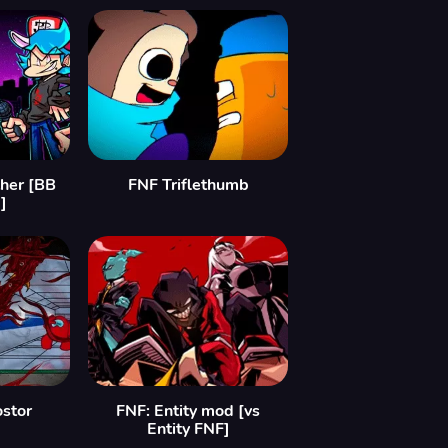
ther [BB
FNF Triflethumb
]
stor
FNF: Entity mod [vs
Entity FNF]