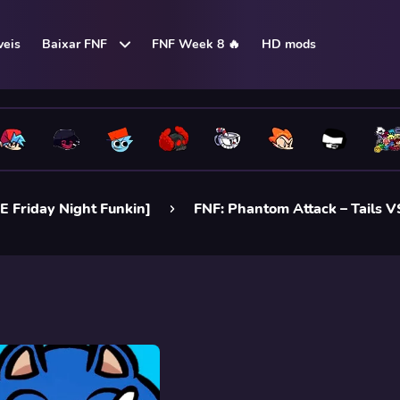
eis
Baixar FNF
FNF Week 8 🔥
HD mods
E Friday Night Funkin]
FNF: Phantom Attack – Tails V