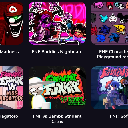
 Madness
FNF Baddies Nightmare
FNF Characte
Playground re
Nagatoro
FNF vs Bambi: Strident
FNF: Sof
Crisis