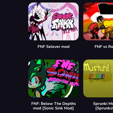
FNF Selever mod
FNF vs Ro
FNF: Below The Depths
Sprunki M
mod [Sonic Sink Mod]
[Sprunks