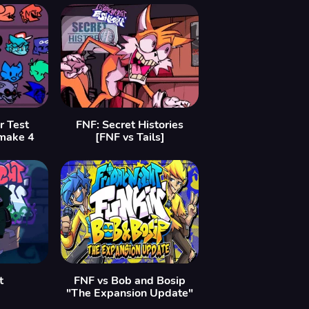
r Test
FNF: Secret Histories
make 4
[FNF vs Tails]
t
FNF vs Bob and Bosip
"The Expansion Update"