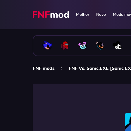
Melhor
Novo
Mods móv
FNF mods
FNF Vs. Sonic.EXE [Sonic EX