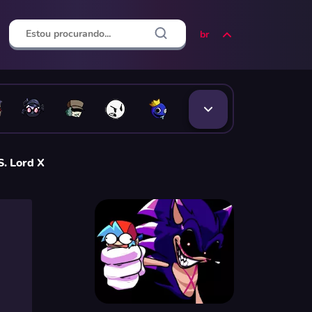
br
S. Lord X