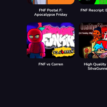
FNF Postal F:
FNF Rescript: 
Apocalypse Friday
FNF vs Corren
High Quality 
SiIvaGunne