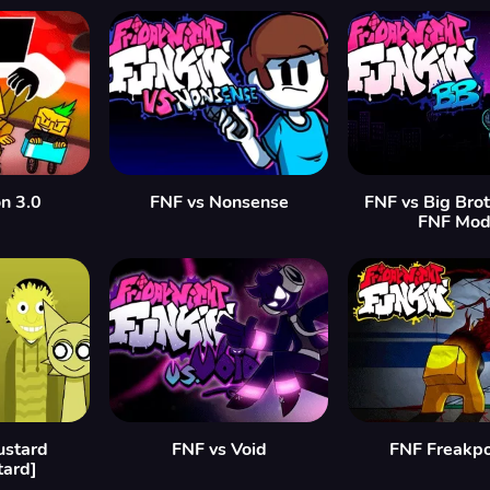
n 3.0
FNF vs Nonsense
FNF vs Big Bro
FNF Mod
ustard
FNF vs Void
FNF Freakpo
tard]