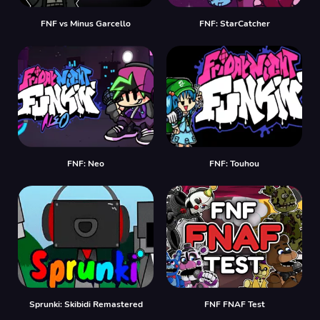
FNF vs Minus Garcello
FNF: StarCatcher
FNF: Neo
FNF: Touhou
Sprunki: Skibidi Remastered
FNF FNAF Test