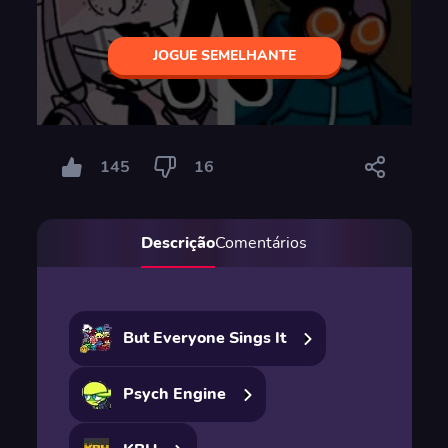
JOGUE SEMELHANTE
145
16
Descrição
Comentários
But Everyone Sings It
Psych Engine