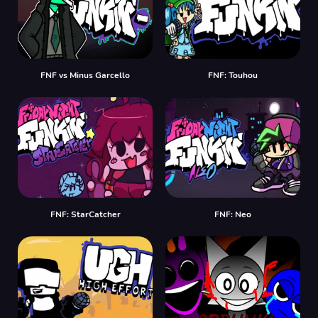
FNF vs Minus Garcello
FNF: Touhou
FNF: StarCatcher
FNF: Neo