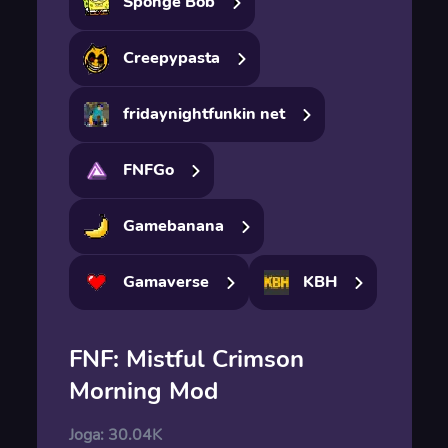
Sponge Bob
Creepypasta
fridaynightfunkin net
FNFGo
Gamebanana
Gamaverse
KBH
FNF: Mistful Crimson
Morning Mod
Joga:
30.04K